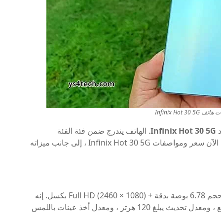
Infinix Hot 3
Infinix Hot 30 5G
. الهاتف يندرج ضمن فئة الفئة
المتوسطة بمواصفات مبهرة وسعر مميز. سنقدم لك الآن سعر ومواصفات Infinix Hot 30 5G ، إلى جانب ميزاته
بشاشة IPS LCD كبيرة بحجم 6.78 بوصة بدقة + Full HD (2460 × 1080) بكسل. إنه
يوفر ذروة سطوع تصل إلى 580 شمعة لكل متر مربع ، ومعدل تحديث يبلغ 120 هرتز ، ومعدل أخذ عينات باللمس