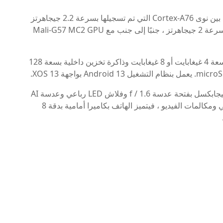
يعمل الهاتف بمعالج Dimensity 6020 ، والذي يجمع بين نوى Cortex-A76 التي تم تسجيلها بسرعة 2.2 جيجاهرتز
ونواة Cortex-A55 سداسية النواة التي تم تسجيلها بسرعة 2 جيجاهرتز ، جنبًا إلى جنب مع Mali-G57 MC2 GPU
يأتي الجهاز بخيارات ذاكرة وصول عشوائي (RAM) بسعة 4 غيغابايت أو 8 غيغابايت وذاكرة تخزين داخلية بسعة 128
تم تجهيز Infinix Hot 30 بكاميرا أساسية بدقة 50 ميجابكسل بفتحة عدسة f / 1.6 وفلاش LED رباعي وعدسة AI
لالتقاط صور عالية الجودة. أما بالنسبة لصور السيلفي ومكالمات الفيديو ، فيتميز الهاتف بكاميرا أمامية بدقة 8