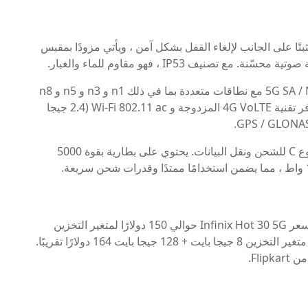
ًا على الجانب لإلغاء القفل بشكل آمن ، ويأتي مزودًا بمقبس
فيما يتعلق بالاتصال ، يدعم Hot 30 5G شبكات 5G SA / NSA مع نطاقات متعددة بما في ذلك n1 و n3 و n5 و n8
و n28 و n38 و n40 و n41 و n77 و n78. كما أنه يوفر تقنية 4G VoLTE المزدوجة و Wi-Fi 802.11 ac (2.4 جيجا
يأتي هاتف Infinix Hot 30 مزودًا بمنفذ USB من النوع C للشحن ونقل البيانات. يحتوي على بطارية بقوة 5000
الهاتف متوفر بخيارين للألوان ، الأسود والأزرق. يبلغ سعر Infinix Hot 30 5G حوالي 150 دولارًا لمتغير التخزين
بسعة 4 جيجا بايت + 128 جيجا بايت ، بينما يبلغ سعر متغير التخزين 8 جيجا بايت + 128 جيجا بايت 164 دولارًا تقريبًا.