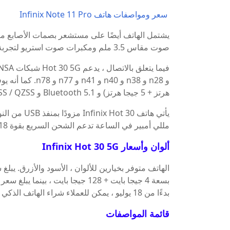
سعر ومواصفات هاتف Infinix Note 11 Pro
يشتمل الهاتف أيضًا على مستشعر بصمات الأصابع مثبت
صوت مقاس 3.5 ملم ومكبرات صوت استريو لتجربة صوتية محسّنة. مع تصنيف IP53 ، فهو مقاوم للماء والغبار.
هرتز + 5 جيجا هرتز) و Bluetooth 5.1 و GPS / GLONASS / QZSS.
مللي أمبير في الساعة تدعم الشحن السريع بقوة 18 واط ، مما يضمن استخدامًا ممتدًا وقدرات شحن سريعة.
ألوان وأسعار Infinix Hot 30 5G
بدءًا من 18 يوليو ، يمكن للعملاء شراء الهاتف الذكي من Flipkart.
قائمة المواصفات