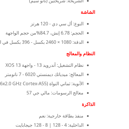
الشريحة: شريحتين (نانو سيم)
الشاشة
النوع: أل سي دي - 120 هرتز
الحجم: 6.78 إنش، 84.7%من حجم الواجهة
الدقة: 1080 × 2460 بكسل - 396 بكسل في الإنش
النظام والمعالج
نظام التشغيل: أندرويد 13 - واجهة XOS 13
المعالج: ميدياتك ديمنستي 6020 - 7 نانومتر
الأنوية: ثماني النواة (2x2.2 GHz Cortex-A76 & 6x2.0 GHz Cortex-A55)
معالج الرسومات: مالي جي 57
الذاكرة
منفذ بطاقة خارجية: نعم
الداخلية: 4 - 128 | 8 - 128 جيجابايت