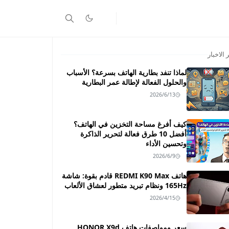
 الاخبار
لماذا تنفد بطارية الهاتف بسرعة؟ الأسباب
والحلول الفعالة لإطالة عمر البطارية
2026/6/13
كيف أفرغ مساحة التخزين في الهاتف؟
أفضل 10 طرق فعالة لتحرير الذاكرة
وتحسين الأداء
2026/6/9
هاتف REDMI K90 Max قادم بقوة: شاشة
165Hz ونظام تبريد متطور لعشاق الألعاب
2026/4/15
سعر ومواصفات هاتف HONOR X9d ـــ