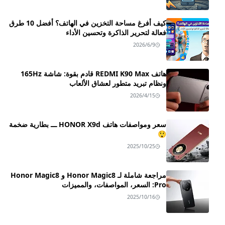
كيف أفرغ مساحة التخزين في الهاتف؟ أفضل 10 طرق
فعالة لتحرير الذاكرة وتحسين الأداء
2026/6/9
هاتف REDMI K90 Max قادم بقوة: شاشة 165Hz
ونظام تبريد متطور لعشاق الألعاب
2026/4/15
سعر ومواصفات هاتف HONOR X9d ـــ بطارية ضخمة
😲
2025/10/25
مراجعة شاملة لـ Honor Magic8 و Honor Magic8
Pro: السعر، المواصفات، والمميزات
2025/10/16