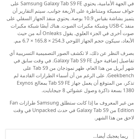
في الجهة الأمامية، يحتوي Samsung Galaxy Tab S9 FE على
حواف سميكة ومتناظرة على الأربعة جوانب. سيتم التقارير أن
يتميز بشاشة بقياس 10.9 بوصة. يحتوي منفذ الجهاز السفلي على
منفذ USB-C وشبكة مكبرات الصوت. هناك أيضًا شبكة مكبرات
صوت أخرى في الجزء العلوي. يقول Onleaks أنه من حيث
الأبعاد، سيكون حجم الجهاز اللوحي 254.3 × 165.8 × 6.7 مم.
بصرف النظر عن ذلك، لا تكشف الصور التصميمية التسريبية أي
تفاصيل إضافية حول Galaxy Tab S9 FE. في وقت سابق في
شهر أبريل من هذا العام، ظهر نموذجان من Tab S9 على
Geekbench. على الرغم من أن أسماء الطرازات القادمة لم
تذكر، من المتوقع أن يعمل جهاز Tab S9 FE بمعالج Exynos
1380 بسعة ذاكرة وصول عشوائي 8 جيجابايت.
من غير المعروف ما إذا كانت ستطلق Samsung طرازات Fan
Edition من Galaxy Tab S9 في حدث Unpacked في وقت
لاحق من هذا الشهر.
ربما يعجبك أيضا...