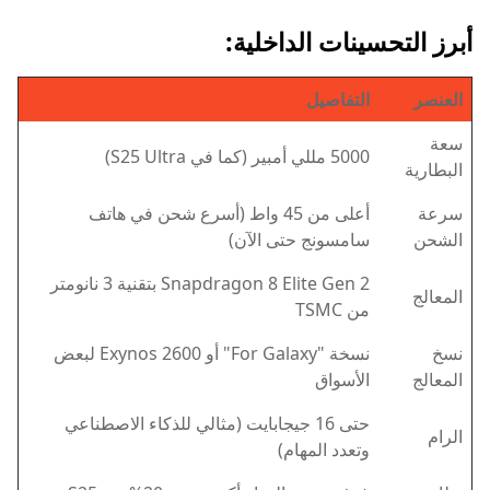
أبرز التحسينات الداخلية:
العنصر
التفاصيل
سعة
5000 مللي أمبير (كما في S25 Ultra)
البطارية
سرعة
أعلى من 45 واط (أسرع شحن في هاتف
الشحن
سامسونج حتى الآن)
Snapdragon 8 Elite Gen 2 بتقنية 3 نانومتر
المعالج
من TSMC
نسخ
نسخة "For Galaxy" أو Exynos 2600 لبعض
المعالج
الأسواق
حتى 16 جيجابايت (مثالي للذكاء الاصطناعي
الرام
وتعدد المهام)