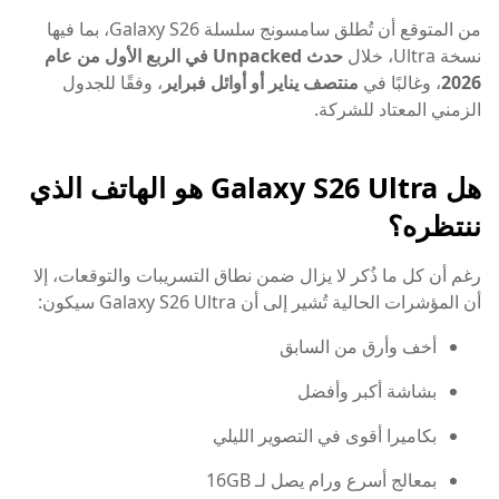
من المتوقع أن تُطلق سامسونج سلسلة Galaxy S26، بما فيها
نسخة Ultra، خلال
حدث Unpacked في الربع الأول من عام
2026
، وغالبًا في
منتصف يناير أو أوائل فبراير
، وفقًا للجدول
الزمني المعتاد للشركة.
هل Galaxy S26 Ultra هو الهاتف الذي
ننتظره؟
رغم أن كل ما ذُكر لا يزال ضمن نطاق التسريبات والتوقعات، إلا
أن المؤشرات الحالية تُشير إلى أن Galaxy S26 Ultra سيكون:
أخف وأرق من السابق
بشاشة أكبر وأفضل
بكاميرا أقوى في التصوير الليلي
بمعالج أسرع ورام يصل لـ 16GB