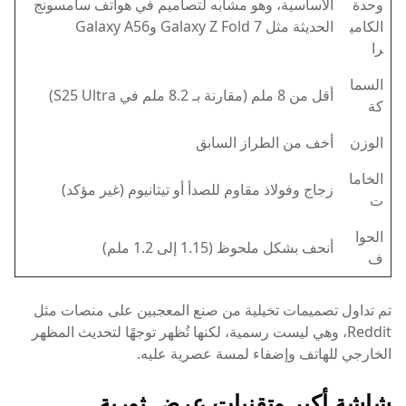
وحدة
الأساسية، وهو مشابه لتصاميم في هواتف سامسونج
الكامي
الحديثة مثل Galaxy Z Fold 7 وGalaxy A56
را
السما
أقل من 8 ملم (مقارنة بـ 8.2 ملم في S25 Ultra)
كة
الوزن
أخف من الطراز السابق
الخاما
زجاج وفولاذ مقاوم للصدأ أو تيتانيوم (غير مؤكد)
ت
الحوا
أنحف بشكل ملحوظ (1.15 إلى 1.2 ملم)
ف
تم تداول تصميمات تخيلية من صنع المعجبين على منصات مثل
Reddit، وهي ليست رسمية، لكنها تُظهر توجهًا لتحديث المظهر
الخارجي للهاتف وإضفاء لمسة عصرية عليه.
شاشة أكبر وتقنيات عرض ثورية