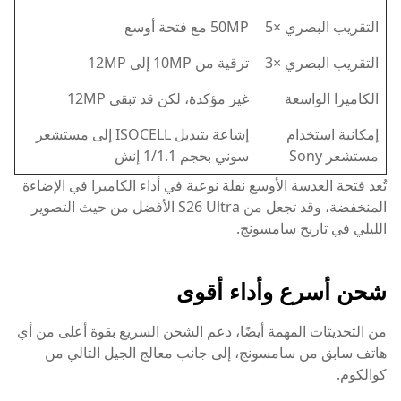
التقريب البصري ×5
50MP مع فتحة أوسع
التقريب البصري ×3
ترقية من 10MP إلى 12MP
الكاميرا الواسعة
غير مؤكدة، لكن قد تبقى 12MP
إمكانية استخدام
إشاعة بتبديل ISOCELL إلى مستشعر
مستشعر Sony
سوني بحجم 1/1.1 إنش
تُعد فتحة العدسة الأوسع نقلة نوعية في أداء الكاميرا في الإضاءة
المنخفضة، وقد تجعل من S26 Ultra الأفضل من حيث التصوير
الليلي في تاريخ سامسونج.
شحن أسرع وأداء أقوى
من التحديثات المهمة أيضًا، دعم الشحن السريع بقوة أعلى من أي
هاتف سابق من سامسونج، إلى جانب معالج الجيل التالي من
كوالكوم.