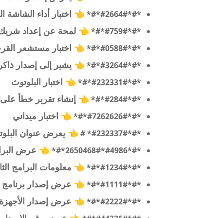
👈
اختبار أداء الشاشة ا
*#*#2664#*#*
👈
لمحة عن إعداد شريك oogle
*#*#759#*#*
👈
اختبار مستشعر القر
*#*#0588#*#*
👈
يشير إلى إصدار ذاكر
*#*#3264#*#*
👈
اختبار البلوتوث
*#*#232331#*#*
👈
إنشاء تقرير خطأ على 
*#*#284#*#*
👈
اختبار ميداني
*#*#7262626#*#*
👈
يعرض عنوان البلوت
*#*#232337#* #
👈
عرض البرام
*#*#4986*2650468#*#*
👈
معلومات البرامج الثا
*#*#1234#*#*
👈
عرض إصدار برنامج FTA
*#*#1111#*#*
👈
عرض إصدار الأجهزة FTA
*#*#2222#*#*