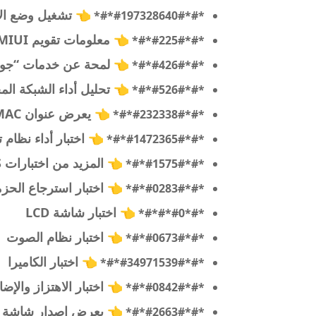
👈
تشغيل وضع الا
*#*#197328640#*#*
👈
معلومات تقويم MIUI
*#*#225#*#*
👈
لمحة عن خدمات “جوج
*#*#426#*#*
👈
تحليل أداء الشبكة المح
*#*#526#*#*
👈
يعرض عنوان MAC
*#*#232338#*#*
👈
اختبار أداء نظام تح
*#*#1472365#*#*
👈
المزيد من اختبارات GPS
*#*#1575#*#*
👈
اختبار استرجاع الحز
*#*#0283#*#*
👈
اختبار شاشة LCD
*#*#0*#*#*
👈
اختبار نظام الصوت
*#*#0673#*#*
👈
اختبار الكاميرا
*#*#34971539#*#*
👈
اختبار الاهتزاز والإضا
*#*#0842#*#*
👈
يعرض إصدار شاشة 
*#*#2663#*#*