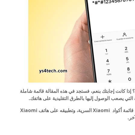
إذا كانت إجابتك بنعم، فستجد في هذه المقالة قائمة شاملة
ة التي يصعب الوصول إليها بالطرق التقليدية على هاتفك.
ما عليك سوى اتباع الجدول أدناه، واختيار أي كود من قائمة أكواد Xiaomi السرية، وتطبيقه على هاتف Xiaomi
خر.