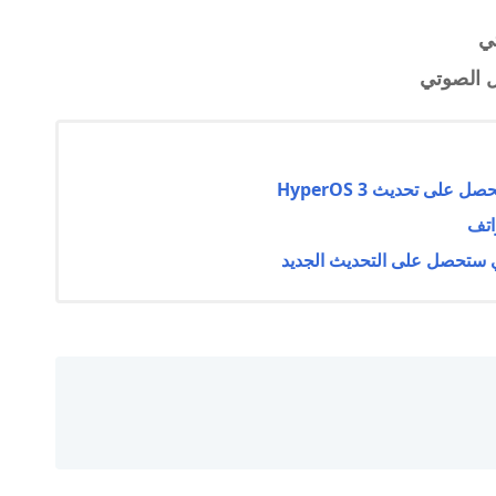
ي
ل الصوتي
ى تحديث HyperOS 3