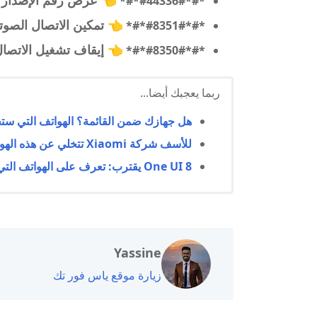
👈
عرض رقم الإصدار
*#*#44336#*#*
👈
تمكين الاتصال الصوت
*#*#8351#*#*
👈
إيقاف تشغيل الاتصا
*#*#8350#*#*
ربما يعجبك أيضا...
هل جهازك ضمن القائمة؟ الهواتف التي ستحصل عل
للأسف شركة Xiaomi تتخلي عن هذه الهواتف
One UI 8 يقترب: تعرف على الهواتف التي ستحصل على التحديث الجديد
Yassine
زيارة موقع ياس فور تك