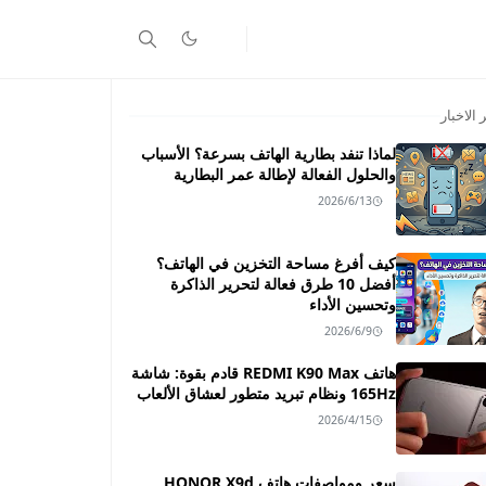
 الاخبار
لماذا تنفد بطارية الهاتف بسرعة؟ الأسباب
والحلول الفعالة لإطالة عمر البطارية
2026/6/13
كيف أفرغ مساحة التخزين في الهاتف؟
أفضل 10 طرق فعالة لتحرير الذاكرة
وتحسين الأداء
2026/6/9
هاتف REDMI K90 Max قادم بقوة: شاشة
165Hz ونظام تبريد متطور لعشاق الألعاب
2026/4/15
سعر ومواصفات هاتف HONOR X9d ـــ