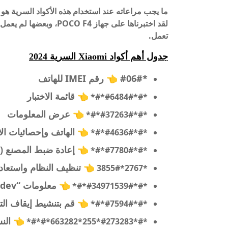
ما يجب مراعاته عند استخدام هذه الأكواد السرية هو أ
لقد اختبرناها على جهاز 4
تعمل.
جدول أهم أكواد Xiaomi السرية 2024
*#06# 👈 رقم IMEI للهاتف
👈
قائمة الاختبار
*#*#6484#*#*
👈
عرض المعلومات
*#*#37263#*#*
👈
الهاتف وإحصائيات ال
*#*#4636#*#*
👈
إعادة ضبط المصنع (
*#*#7780#*#*
👈
تنظيف النظام واستعاد
*2767*3855#
👈
معلومات “dev” حول كاميرا الهاتف المحمول
*#*#34971539#*#*
👈
قم بتنشيط إيقاف الت
*#*#7594#*#*
👈
الن
*#*#273283*255*663282*#*#*