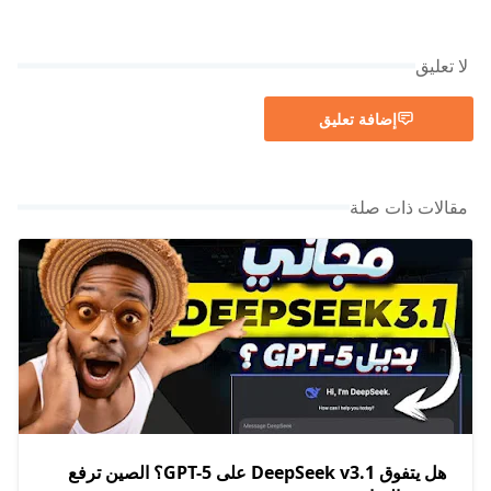
لا تعليق
إضافة تعليق
مقالات ذات صلة
هل يتفوق DeepSeek v3.1 على GPT-5؟ الصين ترفع