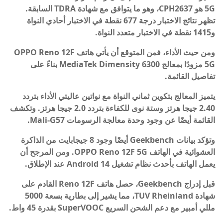
5G هو CPH2637، وهو ما يتوافق مع شهادة TDRA السابقة.
تظهر نتائج الاختبار درجة 677 نقطة في الاختبار أحادي النواة
و1415 نقطة في الاختبار متعدد النواة.
ومن حيث الأداء، فمن المتوقع أن يأتي هاتف OPPO Reno 12F
5G مزودًا بمعالج MediaTek Dimensity 6300 بناءً على
تفاصيل القائمة.
يتميز المعالج بتكوين ثماني النواة مع نواتين عاليتي الأداء بتردد
2.40 جيجا هرتز وستة نوى للكفاءة بتردد 2.0 جيجا هرتز. وتكشف
القائمة أيضًا عن وجود وحدة معالجة الرسومات Mali-G57.
وتؤكد بيانات Geekbench أيضًا وجود 8 جيجابايت من الذاكرة
العشوائية في الهاتف OPPO Reno 12F 5G. ومن المرجح أن
يعمل الهاتف بأحدث نظام تشغيل Android 14 عند الإطلاق.
قبل إدراج Geekbench، حصل هاتف Reno 12F القادم على
شهادة TUV Rheinland، مما يشير إلى بطارية بسعة 5000
مللي أمبير مع دعم الشحن السريع SuperVOOC بقدرة 45 واط.