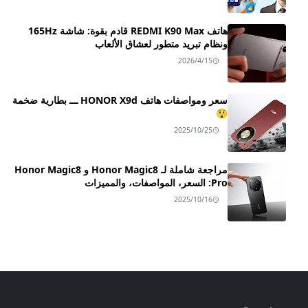
هاتف REDMI K90 Max قادم بقوة: شاشة 165Hz
ونظام تبريد متطور لعشاق الألعاب
2026/4/15
سعر ومواصفات هاتف HONOR X9d ـــ بطارية ضخمة
😲
2025/10/25
مراجعة شاملة لـ Honor Magic8 و Honor Magic8
Pro: السعر، المواصفات، والمميزات
2025/10/16