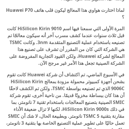
لماذا اختارت هواوي هذا المعالج ليكون قلب هاتف Huawei P70
؟
المرة الأولى التي سمعنا فيها اسم HiSilicon Kirin 9010 كانت
قبل ثلاث سنوات عندما كشف مسرب آخر أنه سيكون معالجًا تم
تصنيعه باستخدام عملية التصنيع المتقدمة 3nm. وكانت TSMC
هي الشركة التي كان من المقرر أن تشرف على تصنيع هذا
المعالج لشركة Huawei، ولكن القيود التجارية المفروضة على
الشركة الصينية تجعل هذا الأمر غير مرجح الآن.
في الأسبوع الماضي، تم اكتشاف أن شركة Huawei كانت تقوم
بشحن أجهزة كمبيوتر محمولة مزودة بمعالج HiSilicon Kirin
9006C الذي تم تصنيعه بواسطة TSMC، ولكن تم الكشف لاحقًا
أن هذا كان ببساطة مخزونًا قديمًا. من ناحية أخرى، تقوم شركة
SMIC الصينية بتصنيع المعالجات باستخدام تقنية 7 نانومتر، بما
في ذلك HiSilicon Kirin 9000s، لكنها لا تزال ضعيفة الأداء
مقارنة بتقنية TSMC 5 نانومتر. وبطبيعة الحال، لا شك أن SMIC
تعمل حاليًا على تطوير عملية التصنيع الخاصة بها بتقنية 3 نانومتر،