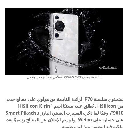
سلسلة هواتف Huawei P70 ستأتي بمعالج جديد وقوي
ستحتوي سلسلة P70 الرائدة القادمة من هواوي على معالج جديد
من HiSilicon، يُطلق عليه مبدئيًا اسم "HiSilicon Kirin
9010"، وفقًا لما ذكره المسرب الصيني البارز Smart Pikachu
على حسابه على Weibo. ولم يتم الإعلان عن المعالج رسميًا بعد،
ولكنه قيد التطوير منذ فترة طويلة.