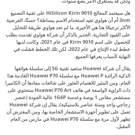
ولكن قد يستغرق الأمر بضع سنوات.
هل سيعتمد المعالج HiSilicon Kirin 9010 على تقنية التصنيع
3nm أم أن هواوي تعيد استخدام الاسم ببساطة؟ حسنًا، الفرضية
الأكثر ترجيحًا هنا هي الأخيرة، ما لم تجد هواوي طريقة للتحايل
على القيود التجارية. الجدير بالذكر أن شركة هواوي تقدمت بطلب
للحصول على اسم Kirin 9010 في عام 2021، وكانت لديها
خطط لبدء الإنتاج في عام 2022، لكن تلك الخطط فشلت في
النهاية لأسباب يعرفها الجميع.
يقال أن شركة Huawei ستعيد تقنية 5G إلى سلسلة هواتفها
الذكية الرائدة Huawei P مع سلسلة Huawei P70 القادمة هذا
العام. ومن المثير للاهتمام العثور على شائعات مفادها أن الكاميرا
ذات الزاوية الواسعة في هاتف Huawei P70 Art ستحتوي على
مستشعر مقاس 1 بوصة وعدسة 1G6P عالية الجودة (عنصر
زجاجي واحد وستة عناصر بلاستيكية). يقال إن شركة Huawei
تعمل على تطوير أجهزة الاستشعار الخاصة بها، ومن المفترض أن
تظهر لأول مرة مع سلسلة Huawei P70 في مارس من العام
المقبل.