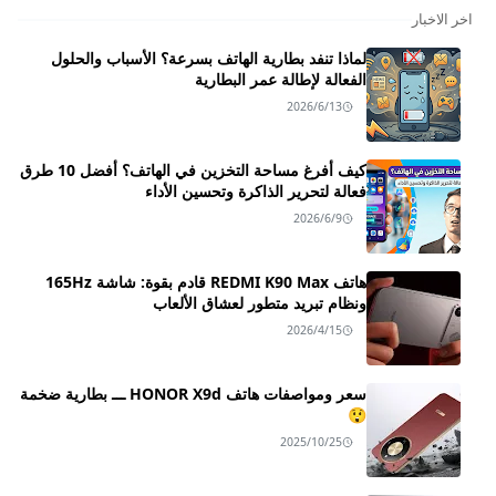
اخر الاخبار
لماذا تنفد بطارية الهاتف بسرعة؟ الأسباب والحلول
الفعالة لإطالة عمر البطارية
2026/6/13
كيف أفرغ مساحة التخزين في الهاتف؟ أفضل 10 طرق
فعالة لتحرير الذاكرة وتحسين الأداء
2026/6/9
هاتف REDMI K90 Max قادم بقوة: شاشة 165Hz
ونظام تبريد متطور لعشاق الألعاب
2026/4/15
سعر ومواصفات هاتف HONOR X9d ـــ بطارية ضخمة
😲
2025/10/25