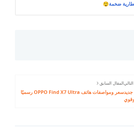
لتالي
المقال السابق
بمعالج جديد
سعر ومواصفات هاتف OPPO Find X7 Ultra رسميًا
قوي