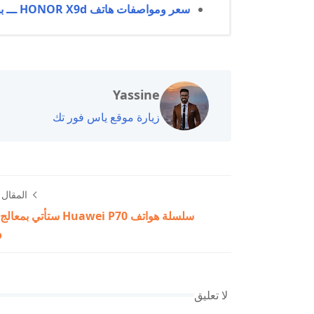
سعر ومواصفات هاتف HONOR X9d ـــ بطارية ضخمة😲
Yassine
زيارة موقع ياس فور تك
المقال ا
سلسلة هواتف Huawei P70 ستأتي 
و
لا تعليق