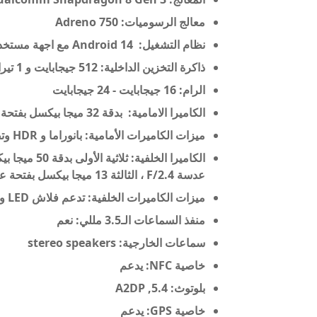
معالج الرسوميات: Adreno 750
نظام التشغيل:
Android 14 مع اجهة مستخدم ROG
ذاكرة التخزين الداخلية:
512 جيجابايت و 1 تيرابايت
الرام:
16 جيجابايت -
24 جيجابايت
الكاميرا الامامية: بدقة 32 ميجا بيكسل بفتحة عدسة F/2.5
ميزات الكاميرات الأمامية: بانوراما
و HDR وتصوير فيديوهات بجودة
عدسة F/2.4 ، الثالثة 13 ميجا بيكسل بفتحة عدسة F/2.2
ميزات الكاميرات الخلفية: تدعم فلاش LED و بانوراما و HDR وتصوير فيديوهات بجودة
منفذ السماعات الـ3.5 مللي: نعم
سماعات الخارجية: stereo speakers
خاصية NFC: يدعم
بلوتوث: 5.4, A2DP
خاصية GPS: يدعم