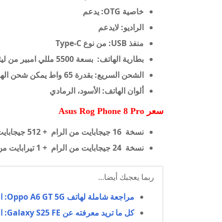
خاصية OTG: يدعم
الراديو: لايدعم
منفذ USB: من نوع Type-C
بطارية الهاتف:
بسعة 5500 مللي امبير من
لي
الشحن السريع: بقدرة 65 واط يمكن شحن الهاتف 100% خلال 39 دقيقة
ألوان الهاتف: الأسود، الرمادي
سعر Asus Rog Phone 8 Pro
نسخة 16 جيجابايت من الرام + 512 جيجابايت من ذاكرة التخزين الداخلية بسعر 1200 دولار تقريبا.
نسخة 24 جيجابايت من الرام + 1 تيرابايت من ذاكرة التخزين الداخلية بسعر 1500 دولار تقريبا.
ربما يعجبك أيضا...
مراجعة شاملة لهاتف Oppo A6 GT 5G: المواصفات، المميزات، العيوب، السعر
كل ما تريد معرفته عن Galaxy S25 FE: المواصفات الكاملة والسعر الرسمي عالميًا