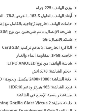
وزن الهاتف: 225 جرام
أبعاد الهاتف: الطول 163.8 - العرض 76.8 - السمك 8.9 مم
خامات الهاتف: خارجية زُجاجية بالكامل مع إطا
شريحة الاإتصال: دعم شريحتين من نوع Nano SIM
شبكة الاتصال:
5G
الذاكرة الخارجية: لا يدعم تركيب Card SIM
خاصيه IP68: لمقاومة الماء والغبار
شاشة الهاتف: من نوع LTPO AMOLED
حجم الشاشة: 6.78 انش
دقة الشاشة: 1080×2400 بيكسل وبجودة +FHD
تردد الشاشة: 165 هيرتز ودعم HDR10
مستشعر بصمة الإصبع في الشاشة
طبقة حماية: Corning Gorilla Glass Victus 2
المعالج: Qualcomm Snapdragon 8 Gen 3