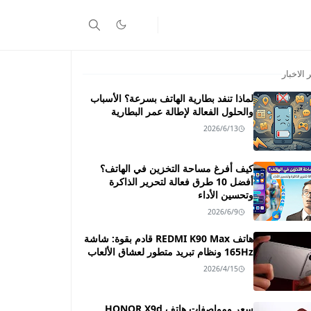
 الاخبار
لماذا تنفد بطارية الهاتف بسرعة؟ الأسباب
والحلول الفعالة لإطالة عمر البطارية
2026/6/13
كيف أفرغ مساحة التخزين في الهاتف؟
أفضل 10 طرق فعالة لتحرير الذاكرة
وتحسين الأداء
2026/6/9
هاتف REDMI K90 Max قادم بقوة: شاشة
165Hz ونظام تبريد متطور لعشاق الألعاب
2026/4/15
سعر ومواصفات هاتف HONOR X9d ـــ