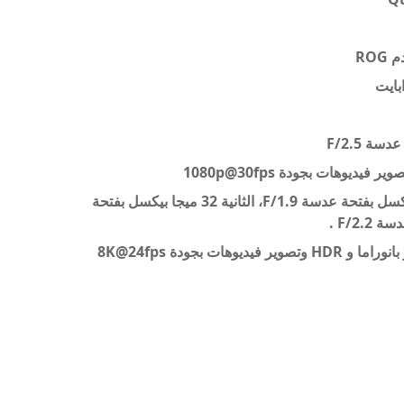
1080p@30fps
الكاميرا الخلفية: ثلاثية الأولى بدقة 50 ميجا بيكسل بفتحة عدسة F/1.9، الثانية 32 ميجا بيكسل بفتحة
.
8K@24fps