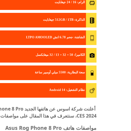
الرام
: 16 / 24 جيغابايت
الذاكرة
: 512GB / 1TB جيغابايت
الشاشة
: جحم 6.78 انش LTPO AMOOLED
الكاميرا
: 50 + 32 + 13 / 32 ميغابكسل
سعة البطارية
: 5500 ميلي أومبير ساعة
نظام التشغيل
: Android 14
CES 2024، سنتعرف في هذا المقال على مواصفات الهاتف بالاضافة كذلك الى السعر.
مواصفات هاتف Asus Rog Phone 8 Pro