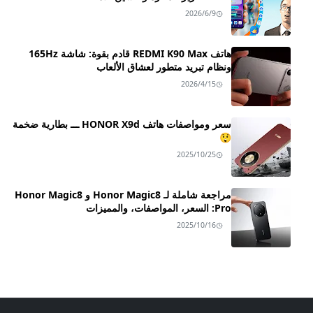
2026/6/9
هاتف REDMI K90 Max قادم بقوة: شاشة 165Hz
ونظام تبريد متطور لعشاق الألعاب
2026/4/15
سعر ومواصفات هاتف HONOR X9d ـــ بطارية ضخمة
😲
2025/10/25
مراجعة شاملة لـ Honor Magic8 و Honor Magic8
Pro: السعر، المواصفات، والمميزات
2025/10/16