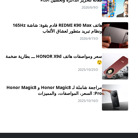
2026/6/9
هاتف REDMI K90 Max قادم بقوة: شاشة 165Hz
ونظام تبريد متطور لعشاق الألعاب
2026/4/15
سعر ومواصفات هاتف HONOR X9d ـــ بطارية ضخمة
😲
2025/10/25
مراجعة شاملة لـ Honor Magic8 و Honor Magic8
Pro: السعر، المواصفات، والمميزات
2025/10/16