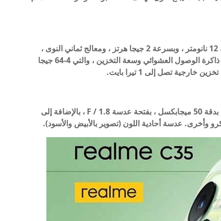
يعمل Realme C35 بمعالج Unisoc T616 بمعمارية 12 نانومتر ، وبسرعة 2 جيجا هرتز ، ومعالج ثماني النوى ،
ومعالج رسومي Mali-G 57 ، ويأتي في نسختين من ذاكرة الوصول العشوائي وسعة التخزين ، والتي 4-64 جيجا
تتكون الكاميرا الخلفية للهاتف من 3 عدسات رئيسية بدقة 50 ميجابكسل ، بفتحة عدسة F / 1.8 ، بالإضافة إلى