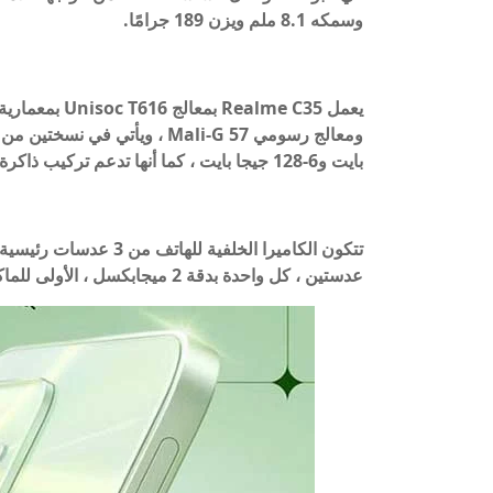
وسمكه 8.1 ملم ويزن 189 جرامًا.
بايت و6-128 جيجا بايت ، كما أنها تدعم تركيب ذاكرة تخزين خارجية تصل إلى 1 تيرا بايت.
عدستين ، كل واحدة بدقة 2 ميجابكسل ، الأولى للماكرو وأخرى. عدسة أحادية اللون (تصوير بالأبيض والأسود).