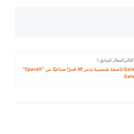
لتالي
المقال السابق
Galax وGalaxy S22
عاصفة شمسية تدمر 40 قمرًا صناعيًا من “SpaceX”