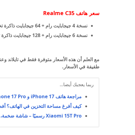
سعر هاتف Realme C35
نسخة 4
جيجابايت رام
+ 64 جيجابايت ذاكرة تخزين داخلية = 177 دولار
نسخة 6
جيجابايت
رام + 128 جيجابايت
ذاكرة 
مع العلم أن هذه الأسعار متوفرة فقط في تايلاند و
طفيفة في الأسعار.
ربما يعجبك أيضا...
مراجعة هاتف iPhone 17 و iPhone 17 Pro و iPhone 17 Air
كيف أفرغ مساحة التخزين في الهاتف؟ أفضل 10 طرق فعالة لتحرير الذاكرة وتحسين 
Xiaomi 15T Pro رسميًا – شاشة ضخمة، بطارية عملاقة، وشحن صاروخي