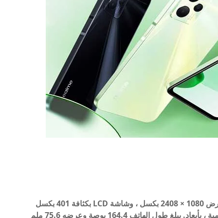
يأتي الهاتف بشاشة 6.6 إنش بدقة FHD + ، بجودة عرض 1080 × 2408 بكسل ، وشاشة LCD بكثافة 401 بكسل
في البوصة ، وتحتل الشاشة 90.7٪ من الواجهة الأمامية ، بأبعاد. يبلغ طول الهاتف 164.4 بوصة وعرضه 75.6 ملم