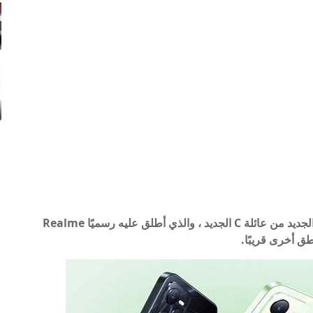
أعلنت شركة Realme فرع تايلاند اليوم عن هاتفها الجديد من عائلة C الجديد ، والذي أطلق عليه رسميًا Realme