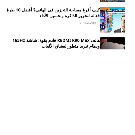
كيف أفرغ مساحة التخزين في الهاتف؟ أفضل 10 طرق
فعالة لتحرير الذاكرة وتحسين الأداء
2026/6/9
هاتف REDMI K90 Max قادم بقوة: شاشة 165Hz
ونظام تبريد متطور لعشاق الألعاب
2026/4/15
سعر ومواصفات هاتف HONOR X9d ـــ بطارية ضخمة
😲
2025/10/25
مراجعة شاملة لـ Honor Magic8 و Honor Magic8
Pro: السعر، المواصفات، والمميزات
2025/10/16