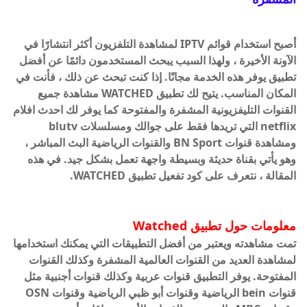
أصبح استخدام قوائم IPTV لمشاهدة التلفزيون أكثر انتشارًا في
الآونة الأخيرة ، ولهذا السبب يبحث المستخدمون دائمًا عن أفضل
تطبيق يوفر هذه الخدمة مجانًا. إذا كنت تبحث عن ذلك ، فأنت في
المكان المناسب. يتيح لك تطبيق WATCHED مشاهدة جميع
القنوات التليفزيونية المشفرة والمفتوحة كما يوفر لك احدث افلام
netflix التي تريدها فقط على جوالك ومسلسلات blutv
ومشاهدة قنوات BN Sport والقنوات الرياضية البث المباشر ،
وهو يأتي بقناة حديثة وبسيطة واجهة تعمل بشكل جيد. في هذه
المقالة ، نتعرف على كود تفعيل تطبيق
WATCHED
.
معلومات حول تطبيق
Watched
تمت مشاهدته ويعتبر من أفضل التطبيقات التي يمكنك استخدامها
لمشاهدة العديد من القنوات العالمية المشفرة وكذلك القنوات
المفتوحة. يوفر التطبيق قنوات عربية وكذلك قنوات أجنبية مثل
قنوات bein الرياضية وقنوات أبو ظبي الرياضية وقنوات OSN