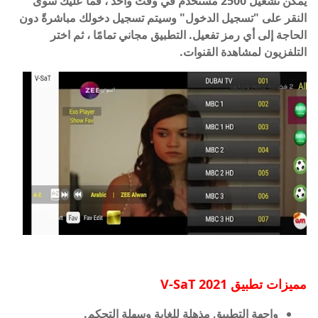
يمكن تشغيل 2500 مستخدم في وقت واحد ، فما عليك سوى
النقر على "تسجيل الدخول" وسيتم تسجيل دخولك مباشرةً دون
الحاجة إلى أي رمز تفعيل. التطبيق مجاني تمامًا ، ثم اختر
التلفزيون لمشاهدة القنوات.
مميزات تطبيق 2021 V-SaT
واجهة التطبيق مذهلة للغاية وسهلة التحكم.