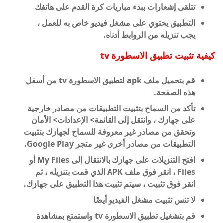
تتلقى إشعارات ببدء مباريات كرة القدم على هاتفك
التطبيق يحتوي على مشغل فيديو خاص به للعمل ،
يجب تنزيله من الروابط أدناه.
كيفية تثبيت تطبيق الاسطورة tv
قم بتحميل ملف apk لتطبيق
الاسطورة tv
من أسفل
هذه الصفحة.
تأكد من السماح بتثبيت التطبيقات من مصادر خارجية
على جهازك ، وانتقل إلى القائمة> الإعدادات> الأمان
وتحقق من مصادر غير معروفة للسماح لجهازك بتثبيت
التطبيقات من مصادر أخرى غير متجر Google Play.
افتح التنزيلات على جهازك بالانتقال إلى My Files أو
Files ، انقر فوق ملف APK الذي قمت بتنزيله ، ثم
انقر فوق تثبيت ، سيتم تثبيت هذا التطبيق على جهازك.
لا تنس تثبيت مشغل الفيديو أيضًا
قم بتشغيل تطبيق
الاسطورة tv
واستمتع بمشاهدة