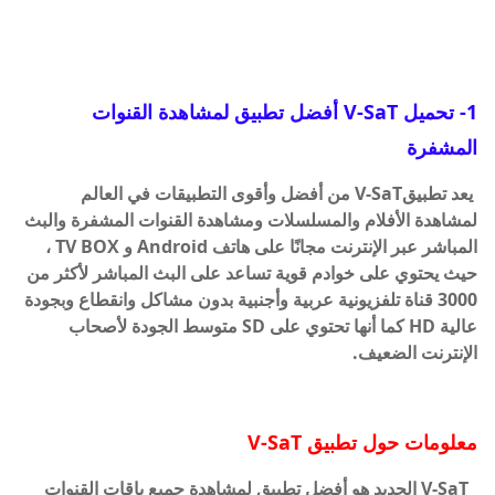
1- تحميل V-SaT أفضل تطبيق لمشاهدة القنوات
المشفرة
يعد تطبيقV-SaT من أفضل وأقوى التطبيقات في العالم
لمشاهدة الأفلام والمسلسلات ومشاهدة القنوات المشفرة والبث
المباشر عبر الإنترنت مجانًا على هاتف Android و TV BOX ،
حيث يحتوي على خوادم قوية تساعد على البث المباشر لأكثر من
3000 قناة تلفزيونية عربية وأجنبية بدون مشاكل وانقطاع وبجودة
عالية HD كما أنها تحتوي على SD متوسط ​​الجودة لأصحاب
الإنترنت الضعيف.
معلومات حول تطبيق V-SaT
V-SaT الجديد هو أفضل تطبيق لمشاهدة جميع باقات القنوات