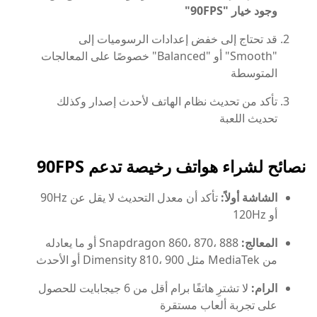
وجود خيار "90FPS"
قد تحتاج إلى خفض إعدادات الرسوميات إلى
"Smooth" أو "Balanced" خصوصًا على المعالجات
المتوسطة
تأكد من تحديث نظام الهاتف لأحدث إصدار وكذلك
تحديث اللعبة
نصائح لشراء هواتف رخيصة تدعم 90FPS
الشاشة أولاً:
تأكد أن معدل التحديث لا يقل عن 90Hz
أو 120Hz
المعالج:
Snapdragon 860، 870، 888 أو ما يعادله
من MediaTek مثل Dimensity 810، 900 أو الأحدث
الرام:
لا تشترِ هاتفًا برام أقل من 6 جيجابايت للحصول
على تجربة ألعاب مستقرة