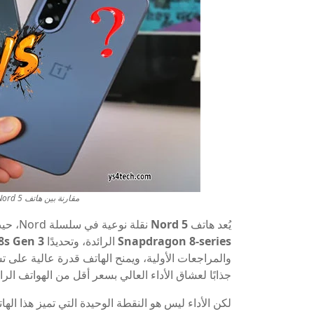
مقارنة بين هاتف OnePlus Nord 5 و Nord CE5: أيهما تفضل؟
يُعد هاتف
Nord 5
نقلة نوعية في سلسلة Nord، حيث أنه أول هاتف ضمن هذه السلسلة يأتي مزودًا بمعالج من فئة
Snapdragon 8-series
الرائدة، وتحديدًا
8s Gen 3
والمراجعات الأولية، ويمنح الهاتف قدرة عالية على تش
جذابًا لعشاق الأداء العالي بسعر أقل من الهواتف الرائد
لكن الأداء ليس هو النقطة الوحيدة التي تميز هذا اله