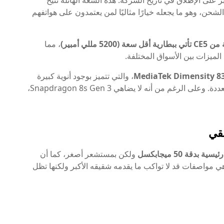
 على الإطلاق في تاريخ الشركة. هذه السعة الهائلة تتيح
لشحن، وهو ما يجعله خيارًا مثاليًا لمن يعتمدون على هواتفهم
520 مللي أمبير)
، مما
MediaTek Dimensity 8
، والتي تتميز بوجود أنوية كبيرة
فقط، ما يمنح الهاتف أداءً جيدًا خاصة في المهام المتعددة. وعلى الرغم من أنه لا يضاهي Snapdragon 8s Gen 3،
طقي
ية بدقة 50 ميجابكسل
ولكن بمستشعر أصغر، كما أن
 مواصفات قد لا تواكب ما يقدمه شقيقه الأكبر ولكنها تظل