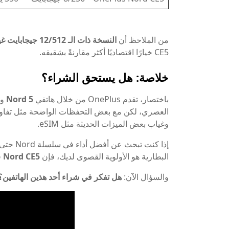
من الملاحظ أن
النسخة ذات الـ 12/512 جيجابايت غير متوفرة في Nord CE5
CE5 خيارًا اقتصاديًا أكثر مقارنةً بشقيقه.
خلاصة: هل يستحق الشراء؟
باختصار، تقدم OnePlus من خلال هاتفي
Nord 5
و
العصري، لكن مع بعض التحفظات الواضحة مثل تفاوت
وغياب بعض الميزات الحديثة مثل eSIM.
إذا كنت تبحث عن أفضل أداء في سلسلة Nord حتى الآن، فإن
البطارية هو الأولوية القصوى لديك، فإن
Nord CE5
ق
والسؤال الآن:
هل تفكر في شراء أحد هذين الهاتفين