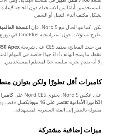
بسعة
7100 مللي أمبير
في نسخته الهندية، وهي الأكبر
للمستخدمين أيامًا من الاستخدام دون الحاجة لإعادة ا
بشكل مكثف أثناء التنقل أو السفر.
لكن، كما هو الحال مع Nord 5، فإن
النسخة العالمية من CE5 تأتي ببطارية أقل سعة (0
يطرح تساؤلات حول استراتيجية OnePlus في توزيع الميزات بين الأسواق المختلفة.
من حيث المعالج، يعتمد CE5 على شريحة
350 Apex
إلا أنه يقدم تجربة سلسة جدًا لمعظم المستخدمين.
كاميرات أقل تطورًا ولكن بتوازن من
على عكس Nord 5، يحتوي Nord CE5 على
كاميرا رئيس
الكاميرا الأمامية تقتصر على 16 ميجابكسل
فقط، وهي
مقبولة بالنظر إلى الفئة السعرية المستهدفة.
ميزات إضافية مشتركة