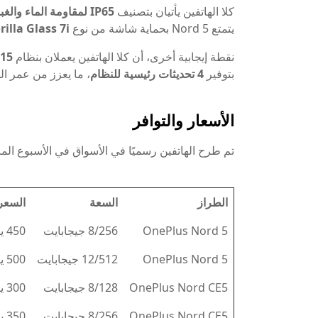
كلا الهاتفين يأتيان بتصنيف
IP65 لمقاومة الماء والغبار
يتمتع Nord 5 بحماية شاشة من نوع
rilla Glass 7i
نقطة إيجابية أخرى، أن كلا الهاتفين يعملان بنظام
 15
بتوفير
4 تحديثات رئيسية للنظام
، ما يعزز من عمر ال
الأسعار والتوافر
تم طرح الهاتفين رسميًا في الأسواق في الأسبوع الما
الطراز
السعة
السعر 
OnePlus Nord 5
8/256 جيجابايت
450 يورو
OnePlus Nord 5
12/512 جيجابايت
500 يورو
OnePlus Nord CE5
8/128 جيجابايت
300 يورو
OnePlus Nord CE5
8/256 جيجابايت
350 يورو