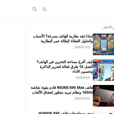
 الاخبار
لماذا تنفد بطارية الهاتف بسرعة؟ الأسباب
والحلول الفعالة لإطالة عمر البطارية
2026/6/13
كيف أفرغ مساحة التخزين في الهاتف؟
أفضل 10 طرق فعالة لتحرير الذاكرة
وتحسين الأداء
2026/6/9
هاتف REDMI K90 Max قادم بقوة: شاشة
165Hz ونظام تبريد متطور لعشاق الألعاب
2026/4/15
سعر ومواصفات هاتف HONOR X9d ـــ