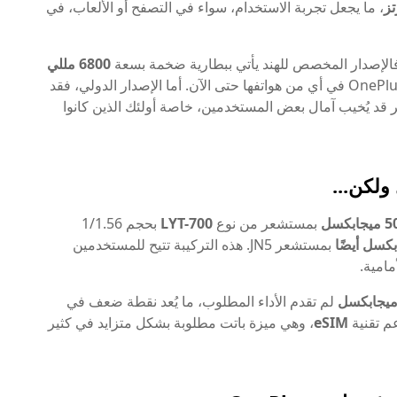
، ما يجعل تجربة الاستخدام، سواء في التصفح أو الألعاب، في
 فالإصدار المخصص للهند يأتي ببطارية ضخمة بسعة
6800 مللي
، وهي واحدة من أكبر البطاريات التي وضعتها OnePlus في أي من هواتفها حتى الآن. أما الإصدار الدولي، فقد
ر قد يُخيب آمال بعض المستخدمين، خاصة أولئك الذين كانوا
بمستشعر من نوع
LYT-700
بحجم 1/1.56
بمستشعر JN5. هذه التركيبة تتيح للمستخدمين
مامية.
لم تقدم الأداء المطلوب، ما يُعد نقطة ضعف في
عم تقنية
eSIM
، وهي ميزة باتت مطلوبة بشكل متزايد في كثير