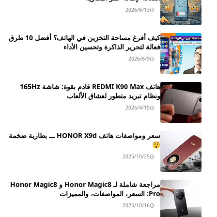
2026/6/13
كيف أفرغ مساحة التخزين في الهاتف؟ أفضل 10 طرق
فعالة لتحرير الذاكرة وتحسين الأداء
2026/6/9
هاتف REDMI K90 Max قادم بقوة: شاشة 165Hz
ونظام تبريد متطور لعشاق الألعاب
2026/4/15
سعر ومواصفات هاتف HONOR X9d ـــ بطارية ضخمة
😲
2025/10/25
مراجعة شاملة لـ Honor Magic8 و Honor Magic8
Pro: السعر، المواصفات، والمميزات
2025/10/16