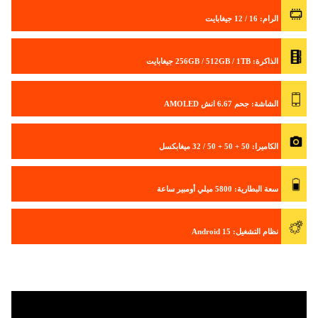
الرام: 16 / 12 جيغابايت
الذاكرة: 256GB / 512GB / 1TB جيغابايت
الشاشة: جحم 6.67 انش AMOLED
الكاميرا: 50 + 50 + 50 / 32 ميغابكسل
سعة البطارية: 5800 ميلي أومبير ساعة
نظام التشغيل: Android 15