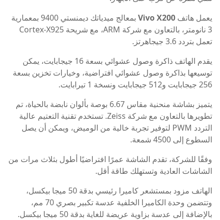
يعمل هاتف
Vivo X200
بمعالج ميدياتك ديمنستي 9400 بمعمارية
3 نانومتر، بالتعاون مع شركة ARM، مع شريحة Cortex-X925
تعمل بتردد 3.6 جيجاهرتز.
يقدم الهاتف ذاكرة وصول عشوائي بسعة 16 جيجابايت، يمكن
توسيعها بذاكرة وصول عشوائي افتراضية، وخيارات تخزين بسعة
256 جيجابايت و512 جيجابايت ونسخة 1 تيرابايت.
يتميز بشاشة منحنية مقاس 6.67 بوصة بألوان نابضة بالحياة، تم
تطويرها بالتعاون مع شركة Zeiss. تستخدم تقنية التعتيم عالية
التردد PWM لتوفير تجربة خالية من الوميض، ويمكن أن يصل
السطوع إلى 4500 شمعة.
وفقًا للشركة، تقدم الشاشة عمرًا افتراضيًا أطول بثلاث مرات من
الشاشات العادية وتستهلك طاقة أقل.
الهاتف مزود بمستشعر كاميرا رئيسي بدقة 50 ميجا بيكسل،
وتتضمن وحدة الكاميرا الخلفية عدسة تكبير بصري 70 مم،
بالإضافة إلى عدسة بزاوية عريضة للغاية بدقة 50 ميجا بيكسل.