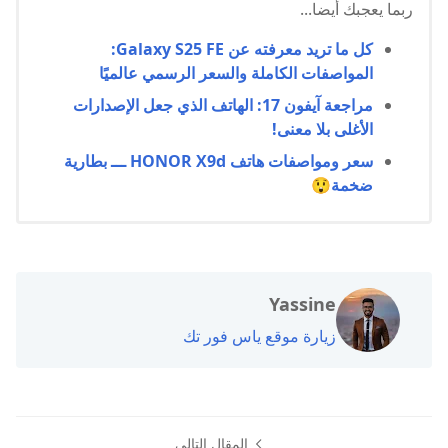
ربما يعجبك أيضا...
كل ما تريد معرفته عن Galaxy S25 FE:
المواصفات الكاملة والسعر الرسمي عالميًا
مراجعة آيفون 17: الهاتف الذي جعل الإصدارات
الأغلى بلا معنى!
سعر ومواصفات هاتف HONOR X9d ـــ بطارية
ضخمة😲
Yassine
زيارة موقع ياس فور تك
المقال التالي