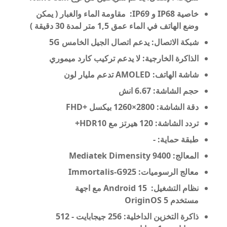
خاصية IP68 و IP69: مقاومة الماء والغبار ( يمكن
وضع الهاتف في الماء عمق 1,5 متر لمدة 30 دقيقة )
شبكة الاتصال: يدعم اتصال الجيل الخامس 5G
الذاكرة الخارجية: لا يدعم تركيب كارد ميموري
شاشة الهاتف: AMOLED
تدعم مليار لون
حجم الشاشة: 6.67 انش
دقة الشاشة: 2800×1260 بيكسل +FHD
تردد الشاشة: 120 هيرتز مع HDR10+
طبقة حماية:
-
المعالج: Mediatek Dimensity 9400
معالج الرسوميات:
Immortalis-G925
نظام التشغيل: Android 15 مع اجهة
مستخدم OriginOS 5
ذاكرة التخزين الداخلية:
256 جيجابايت -
512