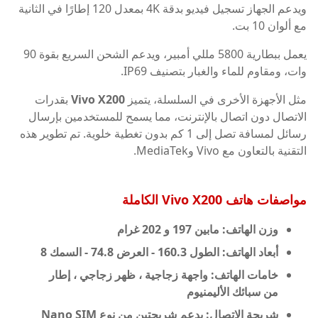
ويدعم الجهاز تسجيل فيديو بدقة 4K بمعدل 120 إطارًا في الثانية
مع ألوان 10 بت.
يعمل ببطارية 5800 مللي أمبير، ويدعم الشحن السريع بقوة 90
وات، ومقاوم للماء والغبار بتصنيف IP69.
مثل الأجهزة الأخرى في السلسلة، يتميز
Vivo X200
بقدرات
الاتصال دون اتصال بالإنترنت، مما يسمح للمستخدمين بإرسال
رسائل لمسافة تصل إلى 1 كم بدون تغطية خلوية. تم تطوير هذه
التقنية بالتعاون مع Vivo وMediaTek.
مواصفات هاتف
Vivo X200 الكاملة
وزن الهاتف: مابين 197 و 202 غرام
أبعاد الهاتف: الطول 160.3 - العرض 74.8 - السمك 8
خامات الهاتف: واجهة زجاجية ، ظهر زجاجي ، إطار
من سبائك الأليمنيوم
شريحة الإتصال: يدعم شريحتين من نوع Nano SIM