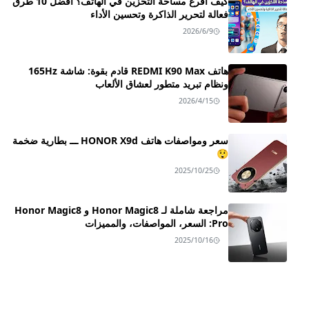
كيف أفرغ مساحة التخزين في الهاتف؟ أفضل 10 طرق
فعالة لتحرير الذاكرة وتحسين الأداء
2026/6/9
هاتف REDMI K90 Max قادم بقوة: شاشة 165Hz
ونظام تبريد متطور لعشاق الألعاب
2026/4/15
سعر ومواصفات هاتف HONOR X9d ـــ بطارية ضخمة
😲
2025/10/25
مراجعة شاملة لـ Honor Magic8 و Honor Magic8
Pro: السعر، المواصفات، والمميزات
2025/10/16