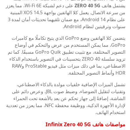
يشتمل هاتف
ZERO 40 5G
على دعم لشبكة Wi-Fi 6E، مما يعزز
من سرعة الاتصال. يعمل كلا الهاتفين بواجهة XOS 14.5 المبنية
على نظام Android 14، مع ضمان تلقيهما تحديثات أمان لمدة 3
سنوات وترقيتين لنظام Android.
يتضمن كلا الهاتفين وضع GoPro الذي يتيح تكاملًا مع كاميرات
GoPro، مما يمكن المستخدم من عرض والتحكم في أوضاع
التصوير المختلفة، مع تثبيت تطبيق GoPro Quik مسبقًا. كما تم
تزويد سلسلة ZERO 40 بتحسينات في التصوير باستخدام الذكاء
الاصطناعي، بما في ذلك ميزات مثل فيديو ProStable وRAW
HDR وأنماط التصوير المختلفة.
تشمل الميزات الإضافية خلفيات مولدة بالذكاء الاصطناعي،
وتقنيات لتقليل الضوضاء، وضبط صوت JBL، وعرض دائم على
الشاشة، إضافةً إلى جهاز تحكم عن بعد بالأشعة تحت الحمراء
لإدارة الأجهزة الذكية، ووظيفة محفظة NFC، مما يعزز من تعددية
استخدام الهاتف.
مواصفات
هاتف Infinix Zero 40 5G