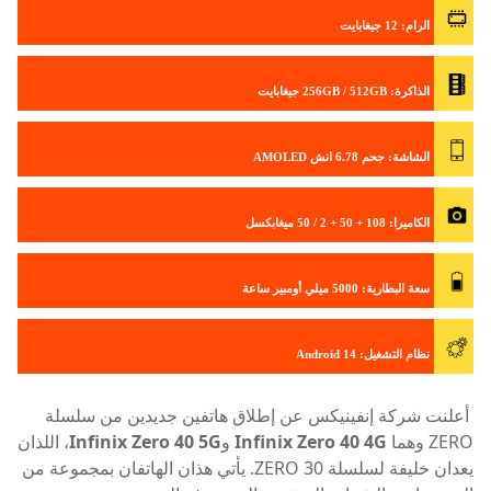
الرام: 12 جيغابايت
الذاكرة: 256GB / 512GB جيغابايت
الشاشة: جحم 6.78 انش AMOLED
الكاميرا: 108 + 50 + 2 / 50 ميغابكسل
سعة البطارية: 5000 ميلي أومبير ساعة
نظام التشغيل: Android 14
أعلنت شركة إنفينيكس عن إطلاق هاتفين جديدين من سلسلة
ZERO وهما
Infinix Zero 40 4G
و
Infinix Zero 40 5G
، اللذان
يعدان خليفة لسلسلة ZERO 30. يأتي هذان الهاتفان بمجموعة من