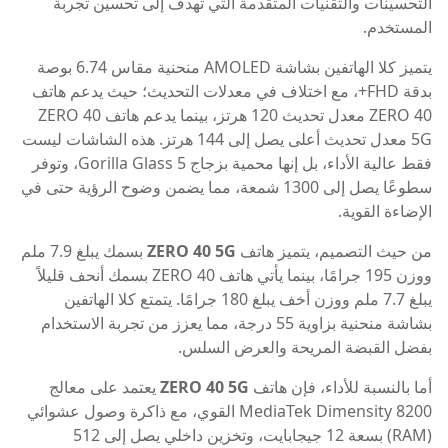
التحسينات والتقنيات المتقدمة التي تهدف إلى تحسين تجربة
المستخدم.
يتميز كلا الهاتفين بشاشة AMOLED منحنية مقاس 6.74 بوصة
بدقة FHD+، مع اختلاف في معدلات التحديث؛ حيث يدعم هاتف
ZERO 40 معدل تحديث 120 هرتز، بينما يدعم هاتف ZERO 40
5G معدل تحديث أعلى يصل إلى 144 هرتز. هذه الشاشات ليست
فقط عالية الأداء، بل إنها محمية بزجاج Gorilla Glass 5، وتوفر
سطوعًا يصل إلى 1300 شمعة، مما يضمن وضوح الرؤية حتى في
الإضاءة القوية.
من حيث التصميم، يتميز هاتف
ZERO 40 5G
بسمك يبلغ 7.9 ملم
ووزن 195 جرامًا، بينما يأتي هاتف ZERO 40 بسمك أنحف قليلاً
يبلغ 7.7 ملم ووزن أخف يبلغ 180 جرامًا. يتمتع كلا الهاتفين
بشاشة منحنية بزاوية 55 درجة، مما يعزز من تجربة الاستخدام
بفضل القبضة المريحة والعرض السلس.
أما بالنسبة للأداء، فإن هاتف
ZERO 40 5G
يعتمد على معالج
MediaTek Dimensity 8200 القوي، مع ذاكرة وصول عشوائي
(RAM) بسعة 12 جيجابايت، وتخزين داخلي يصل إلى 512