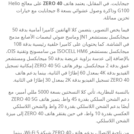
جيجابايت. في المقابل، يعتمد هاتف
ZERO 40
على معالج Helio
G100 وذاكرة وصول عشوائي بسعة 8 جيجابايت مع خيارات
تخزين مماثلة.
فيما يخص التصوير، يتضمن كلا الهاتفين كاميرا أمامية بدقة 50
ميجابكسل بمستشعر JN1 وماسح ضوئي لبصمات الأصابع مدمج
في الشاشة. كما يحتويان على كاميرا خلفية رئيسية بدقة 108
ميجابكسل بمستشعر ISOCELL HM6 من سامسونج وتقنية OIS،
بالإضافة إلى عدسة بزاوية عريضة بدقة 50 ميجابكسل ومستشعر
عمق بدقة 2 ميجابكسل. يوفر هاتف ZERO 40 5G إمكانية تسجيل
الفيديو بدقة 4K بمعدل 60 إطارًا في الثانية، بينما يدعم هاتف
ZERO 40 تسجيل الفيديو بدقة 2K بمعدل 30 إطارًا في الثانية.
بالنسبة للبطارية، تأتي كلا النسختين بسعة 5000 مللي أمبير، مع
دعم الشحن السلكي بقدرة 45 واط. يتميز هاتف ZERO 40 5G
أيضًا بدعم الشحن اللاسلكي بقدرة 20 واط والشحن اللاسلكي
العكسي بقدرة 10 واط، في حين يفتقر هاتف ZERO 40 إلى ميزة
الشحن اللاسلكي.
من ناحية الاتصال، يدعم هاتف ZERO 40 شبكة Wi-Fi 5، بينما