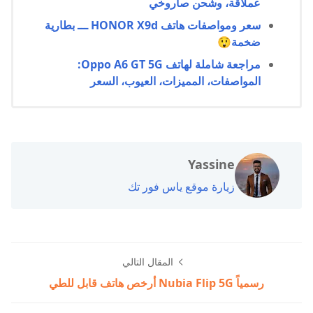
عملاقة، وشحن صاروخي
سعر ومواصفات هاتف HONOR X9d ـــ بطارية
ضخمة😲
مراجعة شاملة لهاتف Oppo A6 GT 5G:
المواصفات، المميزات، العيوب، السعر
Yassine
زيارة موقع ياس فور تك
المقال التالي
رسمياً Nubia Flip 5G أرخص هاتف قابل للطي