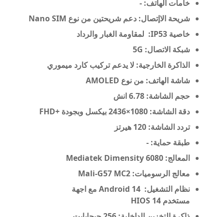
خامات الهاتف: -
شريحة الاإتصال: دعم شريحتين من نوع Nano SIM
خاصية IP53: لمقاومة الغبار والرداد
شبكة الاتصال:
5G
الذاكرة الخارجية: لا يدعم تركيب كارد ميموري
شاشة الهاتف: من نوع
AMOLED
حجم الشاشة: 6.78 انش
دقة الشاشة: 1080×2436 بيكسل وبجودة +FHD
تردد الشاشة: 120 هيرتز
طبقة حماية: -
المعالج: Mediatek Dimensity 6080
معالج الرسوميات:
Mali-G57 MC2
نظام التشغيل:
Android 14 مع اجهة
مستخدم HIOS 14
ذاكرة التخزين الداخلية: 256 جيجابايت