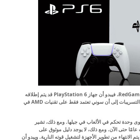
ووفقا لأحدث التسريبات التي نشرتها قناة RedGaming Tech، فيبدو أن جهاز PlayStation 6 قد يتم إطلاقه
كواحد من أقوى أجهزة الألعاب في جيله. وتشير هذه التسريبات إلى أن سوني تعتمد فقط على تقنيات AMD في
شركة Sony أن تجعل جهاز PlayStation 6 أقوى وحدة تحكم في الألعاب في جيلها. ومع ذلك، تشير
امًا حتى الآن. ومع ذلك، لا يوجد دليل موثوق على
ئية لجهاز PlayStation 6، حيث لم يتم الانتهاء من تطوير الأجهزة لتشغيل قوته النارية. ويبدو أن