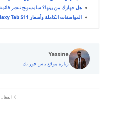
هل جهازك من بينها؟ سامسونج تنشر قائمة الهوا
المواصفات الكاملة وأسعار Galaxy Tab S11 و Tab S10 Lite و Tab S11 Ultra قبل الإطلاق
Yassine
زيارة موقع ياس فور تك
المقال ا