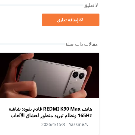
لا تعليق
إضافة تعليق
مقالات ذات صلة
هاتف REDMI K90 Max قادم بقوة: شاشة
165Hz ونظام تبريد متطور لعشاق الألعاب
2026/4/15
Yassine