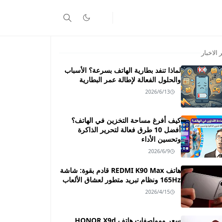
 الاخبار
لماذا تنفد بطارية الهاتف بسرعة؟ الأسباب
والحلول الفعالة لإطالة عمر البطارية
2026/6/13
كيف أفرغ مساحة التخزين في الهاتف؟
أفضل 10 طرق فعالة لتحرير الذاكرة
وتحسين الأداء
2026/6/9
هاتف REDMI K90 Max قادم بقوة: شاشة
165Hz ونظام تبريد متطور لعشاق الألعاب
2026/4/15
سعر ومواصفات هاتف HONOR X9d ـــ