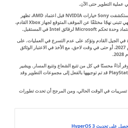
في خروج طفيف عن اتجاه PlayStation 5، حيث استكشفت Sony خيارات NVIDIA قبل اعتماد AMD، تظهر
الشركة استراتيجية مختلفة للجيل القادم. وبالمثل، فهي تتبنى نهجًا مختلفًا عن الموقف المتوقع لجهاز Xbox القادم،
رقائق Intel في المستقبل.
 في الجيل القادم وتؤكد على عدم التسرع في العمليات. على
سبيل المثال، قد يتم إصدار PlayStation 6 في عام 2027، أو حتى في وقت لاحق، مع الأخذ في الاعتبار الوثائق
2.
فر أداءً محسنًا في كل من تتبع الشعاع وتتبع المسار. ويشير
الفيديو أيضًا إلى أن وحدة التحكم القادمة PlayStation 6 Pro قد تم توجيهها بالفعل إلى مجموعات التطوير وقد
 تسريبات في الوقت الحالي، ومن المرجح أن تحدث تطورات
ى تحديث HyperOS 3