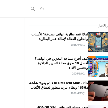
 الاخبار
لماذا تنفد بطارية الهاتف بسرعة؟ الأسباب
والحلول الفعالة لإطالة عمر البطارية
2026/6/13
كيف أفرغ مساحة التخزين في الهاتف؟
أفضل 10 طرق فعالة لتحرير الذاكرة
وتحسين الأداء
2026/6/9
هاتف REDMI K90 Max قادم بقوة: شاشة
165Hz ونظام تبريد متطور لعشاق الألعاب
2026/4/15
سعر ومواصفات هاتف HONOR X9d ـــ