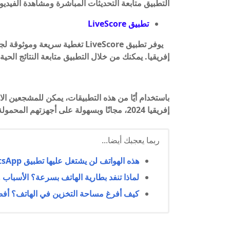
التطبيق متابعة التحديثات المباشرة ومشاهدة الفيديوه
تطبيق LiveScore
يوفر تطبيق LiveScore تغطية سري
إفريقيا. يمكنك من خلال التطبيق متابعة النتائج الحية
باستخدام أيًا من هذه التطبيقات، يمكن للمشجعين ا
إفريقيا 2024، مجانًا وبسهولة على أجهزتهم المحمولة.
ربما يعجبك أيضا...
هذه الهواتف لن يشتغل عليها تطبيق WhatsApp في مارس 2024
لماذا تنفد بطارية الهاتف بسرعة؟ الأسباب و
كيف أفرغ مساحة التخزين في الهاتف؟ أفضل 10 طرق فعالة لتحرير الذاكرة وتحسين 