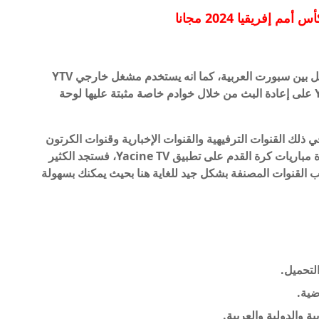
أس أمم إفريقيا 2024
مجانا
هو تطبيق يستخدم روابط IPTV للقنوات المشفرة مثل بين سبورت العربية، كما انه يستخدم مشغل خارجي YTV
Player لتشغيل القنوات الفضائية. يعتمد Yacine TV على إعادة البث من خلال خوادم خاصة مثبتة عليها لوحة
في ذلك القنوات الترفيهية والقنوات الإخبارية وقنوات الكرتون
والقنوات الرياضية. خاصة إذا كنت ترغب في مشاهدة مباريات كرة القدم على تطبيق Yacine TV، فستجد الكثير
ب القنوات المصنفة بشكل جيد للغاية هنا بحيث يمكنك بسهولة
ة والدولية والعربية.