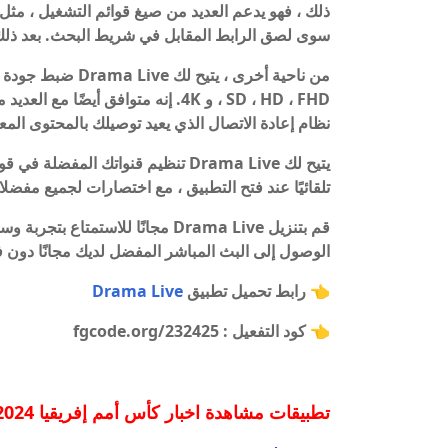
سوى لصق الرابط المقابل في شريط البحث. بعد ذلك
من ناحية أخرى ، يت
SD ، HD ، FHD ، و 4K. إنه متوافق أي
نظام إعادة الاتصال الذي يعيد توصيلك بالمحتوى المع
يتيح لك Drama Live تنظيم قنواتك ا
تلقائيًا عند فتح التطبيق ، مع اختصارات لجميع مفضلا
قم بتنزيل Drama Live مجانًا للاست
الوصول إلى البث المباشر المفضل لديك مجانًا دون ف
👈 رابط تحميل تطبيق
Drama Live
👈 كود التفعيل
: fgcode.org/232425
تطبيقات مشاهدة اخبار
كأس أمم إفريقيا 2024