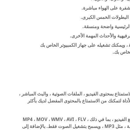
البطولات الخمس الكبرى.
 الرئيسية واضحة ومنسقة.
ترفيهية والأحداث المهمة الأخرى.
يعمل Yacine TV على جميع هواتف Android ، ويمكنك تشغيله على جهاز الكمبيوتر الخاص بك
متاع بمحتوى الفيديو ، الملفات الصوتية ، والبث المباشر ،
أداة لتمكنك من الاستمتاع بالمحتوى المفضل لديك بأكثر
يدعم هذا المشغل متعدد الاستخدامات العديد من صيغ الفيديو ، بما في ذلك MP4 ، MOV ، WMV ، AVI ، FLV ،
MKV ، و WEBM. كما أنه يدعم صيغ الصوت المختلفة ، مثل MP3 ، ويسمح بتشغيل الصوت فقط. بالإضافة إلى