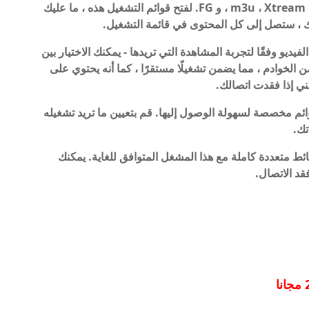
ذلك ، فهو يدعم العديد من صيغ قوائم التشغيل ، مثل m3u ، Xtream ، و FG. لفتح قوائم التشغيل هذه ، ما عليك
 ، ستصل إلى كل المحتوى في قائمة التشغيل.
يح لك Drama Live ضبط جودة الفيديو وفقًا لتجربة المشاهدة التي تريدها - يمكنك الاختيار بين
ضًا مع العديد من الخوادم ، مما يضمن تشغيلًا مستقرًا ، كما أنه يحتوي على
ني إذا فقدت اتصالك.
لمفضلة في قوائم مخصصة لسهولة الوصول إليها. قم بتعيين ما تريد تشغيله
تك.
متاع بتجربة وسائط متعددة كاملة مع هذا المشغل المتوافق للغاية. يمكنك
قد الاتصال.
مجانا