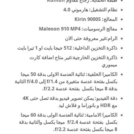
طبقة الحماية:
زجاج مُقاوم Kunlun
نظام التشغيل:
هارموني 4.0
المعالج: Kirin 9000S
معالج الرسوميات: Maleoon 910 MP4
الرام:
غير معروفة حتى الان
ذاكرة التخزين الداخلية:
512 جيجا بايت او 1 تيرا بايت
ذاكرة التخزين الخارجية:غير
متاح اضافة كارت
ميموري
الكاميرا
الخلفية:
ثنائية العدسة الاولى بدقة 50
ميجا
بكسل
بفتحة عدسة متغيرة من f/1.4 إلى f/4.0
التانية
بدقة 8 ميجا بكسل
بفتحة عدسة f/2.2.
دقة الفيديو: يمكن تصوير فيديو بدقة تصل حتى
4K
مع
HDR و
بانوراما و فلاش ليد
الكاميرا الامامية:
ثنائية العدسة الولى بدقة 60
ميجا
بكسل
بفتحة عدسة f/2.4
ميجا بكسل والتانية بدقة
8
ميجا بكسل
بفتحة عدسة f/2.2
.