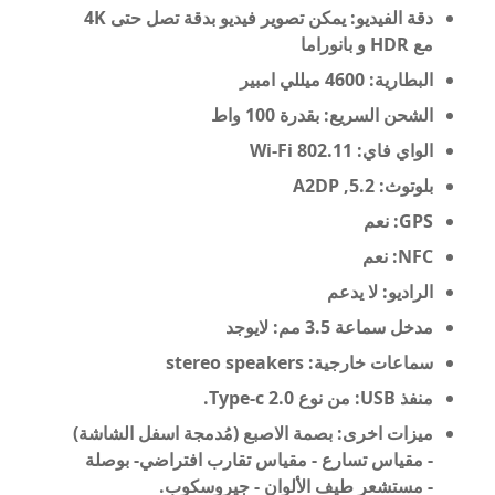
دقة الفيديو: يمكن تصوير فيديو بدقة تصل حتى
4K
مع
HDR و
بانوراما
البطارية:
4600 ميللي امبير
الشحن
السريع: بقدرة 100 واط
الواي فاي: Wi-Fi 802.11
بلوتوث: 5.2, A2DP
GPS: نعم
NFC: نعم
الراديو:
لا يدعم
مدخل سماعة 3.5 مم: لايوجد
سماعات خارجية: stereo speakers
منفذ USB: من نوع
Type-c 2.0.
ميزات اخرى:
بصمة الاصبع (مُدمجة اسفل الشاشة)
-
مقياس تسارع -
مقياس تقارب افتراضي-
بوصلة
-
مستشعر طيف الألوان -
جيروسكوب.