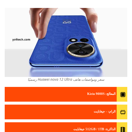
سعر ومواصفات هاتف Huawei nova 12 Ultra رسميًا
المعالج
: Kirin 9000S
الرام
: - جيغابايت
الذاكرة
: 512GB / 1TB جيغابايت