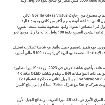
الذاكرة. الكاميرا المميزة بتقنية المعالجة الذكية، وبطارية بسعة 5050 مللي أمبير مع شحن بقوة 30 واط، ويبدأ
هاتف تنافسي يستحق الاهتمام، مصنوع من زجاج Gorilla Glass Victus 2 عالي
 عالٍ مع معالج Snapdragon 8 من الجيل الثاني. شاشة أنيقة بحجم أكثر من كافي وجودة عالية
وق في امتصاص الضوء، وكلها مصحوبة بتقنية تثبيت الصورة
البصرية (OIS). بطارية كبيرة بسعة 5000 مللي أمبير تدعم الشحن السريع بقوة 100 واط. إلا أنه ما زال موجهاً نحو
وري، فهو يتميز بتصميم جميل وأنيق مع شاشة تصدّرت تصنيف
DxOMark. أداء قوي وتصوير مبهر خاصة في ظروف الإضاءة المنخفضة وبطارية كبيرة بسعة 5100 مللي أمبير.
الهاتف المنسي والمستهان به، هاتف بأقوى شاشة عرض في 2023، ووحدة كاميرا متطورة،
وأجهزة رائدة. ومع ذلك، فقد سلطت الأضواء على الهواتف ذات المواصفات الأقل. ويقدم شاشة OLED بدقة 4K
في الأبعاد السينمائية ومعدل تحديث 120 هرتز. معالج Snapdragon 8 من الجيل الثاني مع ذاكرة عشوائية 12
جيجابايت وخيارات تخزين 256 أو 512 جيجابايت. تعاونت شركة Sony مع شركة Zeiss، مما أدى إلى إنتاج كاميرا
رق الأبرز هو نافذة الكاميرا الفريدة، ومعالج الجيل الأول