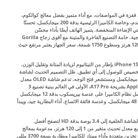
فزة في المواصفات، مع أداء متميز بفضل معالج كوالكوم،
مما يوفر سرعة وسلاسة رائعة. وأظهر التصوير المتقدم، وخاصة الكاميرا الرئيسية بدقة 200 ميجابكسل، تحسنًا
 الإضاءة المنخفضة. يتميز الهاتف أيضًا بأداء محسّن
للبطارية، ناهيك عن قلم S-Pen الذي يميزه في الإنتاجية. خامة التصنيع الفاخرة والمتينة مع أقوى زجاج Gorilla
Glass، Victus 2، شاشة ممتازة مع معدل تحديث 120 هرتز وسطوع 1750 شمعة. سعر الجهاز يعتبر مرتفع حيث
جاء الأخ الأكبر في عائلة iPhone 15 بإطار من التيتانيوم لزيادة المتانة وتقليل الوزن.
لتخصيص للوصول إلى أي تطبيق. ظل التصميم الحديث لشاشة
الجزيرة الديناميكية سليمًا مع عدسة أمامية بدقة 12 ميجابكسل ومستشعر فتح الوجه. تدعم شاشة OLED معدل
تحديث متغير يصل إلى 120 هرتز. وتفاخرت شركة Apple بشريحة A17 Pro، الأولى في العالم ببنية تصنيع 3
نانومتر، وخيارات تخزين تبدأ من 256 جيجابايت. يشتمل نظام الكاميرا على عدسة بيريسكوب بدقة 12 ميجابكسل
مع تقريب بصري خمس مرات، وكاميرا رئيسية بدقة 48 ميجابكسل، وعدسة فائقة الاتساع. أداء البطارية جيد، ويبدأ
قامت سامسونج بزيادة حجم الشاشة الخلفية إلى 3.4 بوصة بدقة HD لتصفح أفضل
للتطبيقات. الشاشة الرئيسية القابلة للطي ممتازة، مع معدل تحديث متغير من 1 إلى 120 هرتز، مدعومة بمعالج
Snapdragon 8 من الجيل الثاني. فهو يوفر خيارات تخزين متعددة وأداء ممتاز للكاميرا وبطارية بسعة 3700 مللي