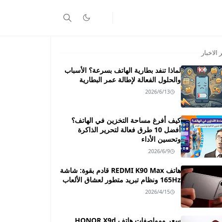
 الاخبار
لماذا تنفد بطارية الهاتف بسرعة؟ الأسباب
والحلول الفعالة لإطالة عمر البطارية
2026/6/13
كيف أفرغ مساحة التخزين في الهاتف؟
أفضل 10 طرق فعالة لتحرير الذاكرة
وتحسين الأداء
2026/6/9
هاتف REDMI K90 Max قادم بقوة: شاشة
165Hz ونظام تبريد متطور لعشاق الألعاب
2026/4/15
سعر ومواصفات هاتف HONOR X9d ـــ