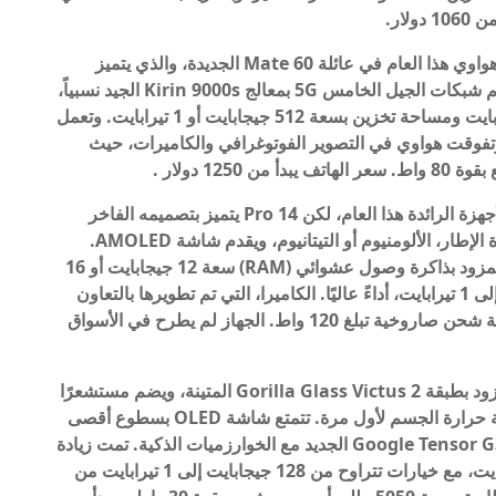
أقوى إصدار من هواوي هذا العام في عائلة Mate 60 الجديدة، والذي يتميز
بتقنيات فريدة على الرغم من القيود الأمريكية. ويدعم شبكات الجيل الخامس 5G بمعالج Kirin 9000s الجيد نسبياً،
مع خيارات لذاكرة الوصول العشوائي بسعة 16 جيجابايت ومساحة تخزين بسعة 512 جيجابايت أو 1 تيرابايت. وتعمل
 OLED بإصدار هواوي الجديد Harmony 4. وتفوقت هواوي في التصوير الفوتوغرافي والكاميرات، حيث
أصدرت Xiaomi العديد من الأجهزة الرائدة هذا العام، لكن 14 Pro يتميز بتصميمه الفاخر
وأقوى معالج في العالم. يأتي الجهاز بخيارين من مادة الإطار، الألومنيوم أو التيتانيوم، ويقدم شاشة AMOLED.
ويضمن معالج Snapdragon 8 من الجيل الثالث، المزود بذاكرة وصول عشوائي (RAM) سعة 12 جيجابايت أو 16
جيجابايت ومساحة تخزين تتراوح من 256 جيجابايت إلى 1 تيرابايت، أداءً عاليًا. الكاميرا، التي تم تطويرها بالتعاون
مع Zeiss، وبطارية بسعة 4880 مللي أمبير مع سرعة شحن صاروخية تبلغ 120 واط. الجهاز لم يطرح في الأسواق
هاتف ذو مظهر عصري مزود بطبقة Gorilla Glass Victus 2 المتينة، ويضم مستشعرًا
لقياس درجة حرارة المشروبات والأشياء وحتى درجة حرارة الجسم لأول مرة. تتمتع شاشة OLED بسطوع أقصى
يبلغ 2400 شمعة في المتر المربع، مدعومة بمعالج Google Tensor G3 الجديد مع الخوارزميات الذكية. تمت زيادة
سعة ذاكرة الوصول العشوائي (RAM) إلى 12 جيجابايت، مع خيارات تتراوح من 128 جيجابايت إلى 1 تيرابايت من