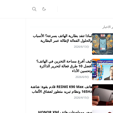
 الاخبار
لماذا تنفد بطارية الهاتف بسرعة؟ الأسباب
والحلول الفعالة لإطالة عمر البطارية
2026/6/13
كيف أفرغ مساحة التخزين في الهاتف؟
أفضل 10 طرق فعالة لتحرير الذاكرة
وتحسين الأداء
2026/6/9
هاتف REDMI K90 Max قادم بقوة: شاشة
165Hz ونظام تبريد متطور لعشاق الألعاب
2026/4/15
سعر ومواصفات هاتف HONOR X9d ـــ