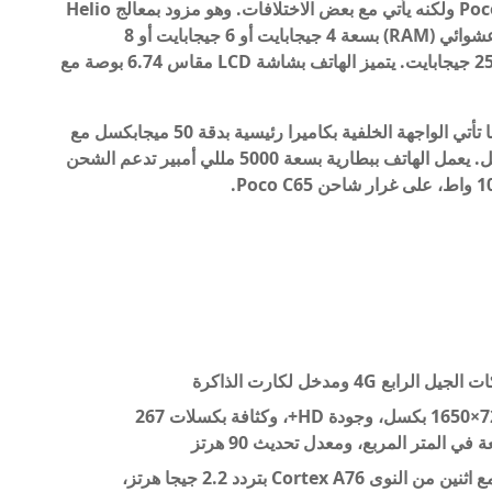
يتميز Redmi 13C بتصميم يشبه إلى حد كبير Poco C65 ولكنه يأتي مع بعض الاختلافات. وهو مزود بمعالج Helio
G99 بدقة تصنيع 9 نانومتر، إلى جانب ذاكرة وصول عشوائي (RAM) بسعة 4 جيجابايت أو 6 جيجابايت أو 8
جيجابايت، وخيارات تخزين بسعة 128 جيجابايت أو 256 جيجابايت. يتميز الهاتف بشاشة LCD مقاس 6.74 بوصة مع
وتبلغ دقة الكاميرا الأمامية للهاتف 8 ميجابكسل، بينما تأتي الواجهة الخلفية بكاميرا رئيسية بدقة 50 ميجابكسل مع
فتحة عدسة f/1.8 ومستشعر عمق بدقة 2 ميجابكسل. يعمل الهاتف ببطارية بسعة 5000 مللي أمبير تدعم الشحن
 ومدخل لكارت الذاكرة
شاشة IPS LCD بقياس 6.74 بوصة، ودقة 720×1650 بكسل، وجودة HD+، وكثافة بكسلات 267
معالج MediaTek Helio G99 ثماني النواة، مع اثنين من النوى Cortex A76 بتردد 2.2 جيجا هرتز،