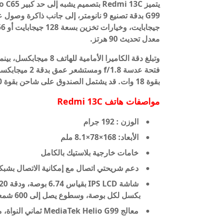
معدل تحديث 90 هرتز.
بقوة 18 وات. قد يشتمل الصندوق على شاحن بقوة 10 واط، على غرار شاحن Poco C65.
مواصفات هاتف
Redmi 13C
الوزن : 192 جرام
الأبعاد: 168×78×8.1 ملم
خامات خارجية بلاستيك بالكامل
دعم شريحتي اتصال مع إمكانية الاتصال بشبكات الجيل الرابع 4G
بكسل لكل بوصة، وسطوع يصل إلى 600 شمعة في المتر المربع، ومعدل تحديث 90 هرتز