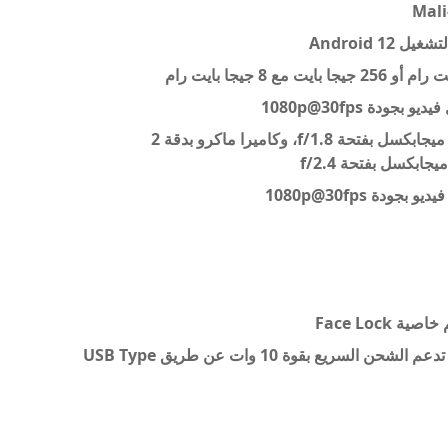
كاميرات خلفية ثلاثية: كاميرا رئيسية بدقة 50 ميجابكسل بفتحة f/1.8، وكاميرا ماكرو بدقة 2
Face Loc
بطارية ليثيوم بوليمر بسعة 5000 مللي أمبير، تدعم الشحن السريع بقوة 10 وات عن طريق USB Type