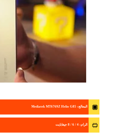
المعالج
: Mediatek MT6769Z Helio G85
الرام
: 4 / 6 / 8 جيغابايت