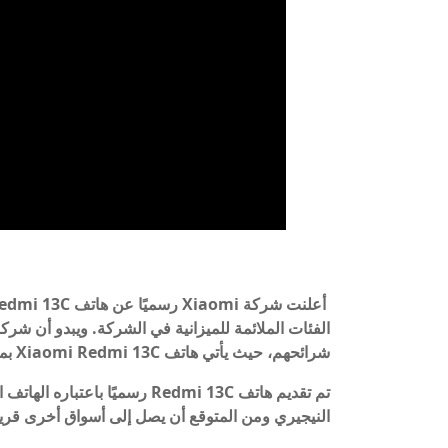
شرائحهم، حيث يأتي هاتف Xiaomi Redmi 13C بمواصفات جيدة وسعر معقول.
النيجيري ومن المتوقع أن يصل إلى أسواق أخرى قريبًا، وفقً