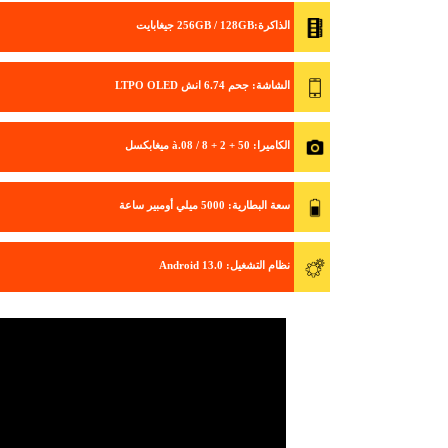
الذاكرة
:256GB / 128GB جيغابايت
الشاشة
: جحم 6.74 انش LTPO OLED
الكاميرا
: 50 + 2 + à.08 / 8 ميغابكسل
سعة البطارية
: 5000 ميلي أومبير ساعة
نظام التشغيل
: Android 13.0