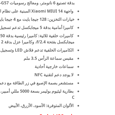
بدقة تصنيع 6 نانومتر، ومعالج رسوميات Mali-G57
واجهة Xiaomi MIUI 14 المبنية على نظام التشغيل Android 12
خيارات التخزين: 128 جيجا بايت مع 4 جيجا بايت رام أو 256 جيجا بايت مع 8 جيجا بايت رام
كاميرا أمامية بدقة 5 ميجابكسل تدعم تسجيل فيديو بجودة 1080p@30fps
ميجابكسل بفتحة f/2.4، وكاميرا عزل بدقة 2 ميجابكسل بفتحة f/2.4
الكاميرات الخلفية تدعم فلاش LED وتسجيل فيديو بجودة 1080p@30fps
مقبس سماعة الرأس 3.5 ملم
سماعات خارجية أحادية
لا يوجد دعم لتقنية NFC
مستشعر بصمة الإصبع في زر الطاقة مع دعم خاصية k
C
الألوان المتوفرة: الأسود، الأزرق، الأبيض