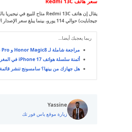
سعر هاتف Redmi 13C
جيجابايت) حوالي 114 يورو، بينما يبلغ سعر الإصدار الأعلى (8/256 جيجابايت) حوالي 125 يورو.
ربما يعجبك أيضا...
مراجعة شاملة لـ Honor Magic8 و Honor Magic8 Pro: السعر، المواصفات، والمميزات
أثمنة سلسلة هواتف iPhone 17 في المغرب رسميًا
هل جهازك من بينها؟ سامسونج تنشر قائمة الهوا
Yassine
زيارة موقع ياس فور تك