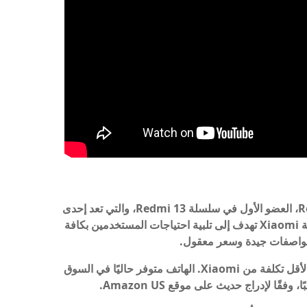
أعلنت شركة Xiaomi رسميًا عن هاتف Redmi 13C، العضو الأول في سلسلة Redmi 13، والتي تعد إحدى
الفئات الملائمة للميزانية في الشركة. ويبدو أن شركة Xiaomi تهدف إلى تلبية احتياجات المستخدمين بكافة
تم تقديم هاتف Redmi 13C رسميًا باعتباره الهاتف الأقل تكلفة من Xiaomi. الهاتف متوفر حاليًا في السوق
ا لإدراج حديث على موقع Amazon US.