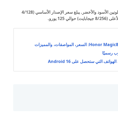
يقال إن هاتف Redmi 13C متاح للبيع في نيجيريا باللونين الأسود والأخضر. يبلغ سعر الإصدار الأساسي (4/128
تف التي ستحصل على Android 16