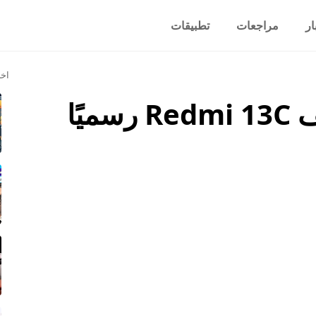
ار
مراجعات
تطبيقات
اخر
سعر ومواصفات هاتف Redmi 13C رسميًا