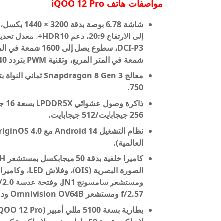
مواصفات هاتف
iQOO 12 Pro
شمعة في المتر المربع، وتقنية PWM بتردد 1440 هرتز.
750.
256 جيجابايت/512 جيجابايت.
العالمية).
f/2.57 ومستشعر Omnivision OV64B ودعم تقريب رقمي يصل إلى 100x وشريحة V3.