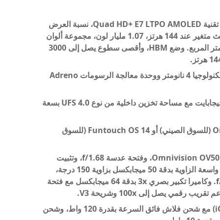
شاشة 6.78 بوصة بدقة 3200 × 1440 بكسل، تقنية Quad HD+ E7 LTPO AMOLED، نسبة العرض
إلى الارتفاع 20:9، دعم HDR10+، معدل تحديث متغير عند 144 هرتز، 1.07 مليار لون، مجموعة ألوان
DCI-P3، سطوع يصل إلى 1600 شمعة في المتر المربع. وضع HBM، وأقصى سطوع يصل إلى 3000
معالج Snapdragon 8 Gen 3 ثماني النواة بتكنولوجيا 4 نانومتر ووحدة معالجة الرسومات Adreno
ذاكرة وصول عشوائي LPDDR5X بسعة 16 جيجابايت مع مساحة تخزين داخلية من نوع UFS 4.0 بسعة
نظام التشغيل Android 14 مع OriginOS 4.0 (للسوق الصيني) أو Funtouch OS 14 (للسوق
كاميرا خلفية بدقة 50 ميجابكسل بمستشعر Omnivision OV50H، وفتحة عدسة f/1.68، وتثبيت
الصورة البصرية (OIS)، وفلاش LED، وكاميرا واسعة الزاوية بدقة 50 ميجابكسل بزاوية 150 درجة،
ومستشعر سامسونج JN1، وفتحة عدسة f/2.0. وكاميرا تكبير بصري 3x بدقة 64 ميجابكسل مع فتحة
بطارية بسعة 5100 مللي أمبير (iQOO 12 Pro) مع شحن فلاش فائق السرعة بقدرة 120 واط، وشحن