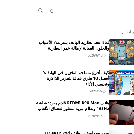
 الاخبار
لماذا تنفد بطارية الهاتف بسرعة؟ الأسباب
والحلول الفعالة لإطالة عمر البطارية
2026/6/13
كيف أفرغ مساحة التخزين في الهاتف؟
أفضل 10 طرق فعالة لتحرير الذاكرة
وتحسين الأداء
2026/6/9
هاتف REDMI K90 Max قادم بقوة: شاشة
165Hz ونظام تبريد متطور لعشاق الألعاب
2026/4/15
سعر ومواصفات هاتف HONOR X9d ـــ