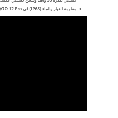
لاسلكي بقدرة 50 واط، وشحن لاسلكي عكسي بقدرة 10 واط.
مقاومة الغبار والماء (IP68) في iQOO 12 Pro فقط.