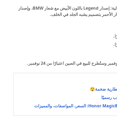
يتوفر iQOO 12 Pro وiQOO 12 في الإصدارات التالية: إصدار Legend باللون الأبيض مع شعار BMW، وإصدار