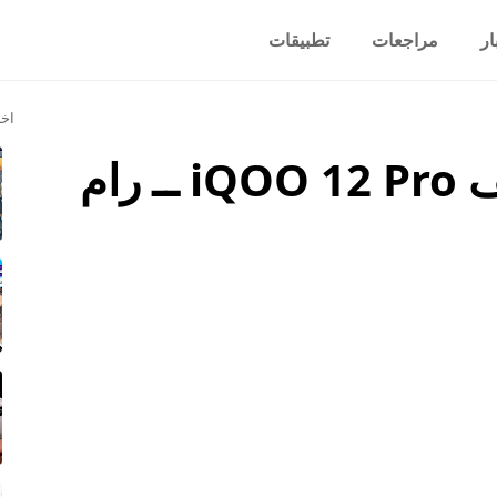
ار
مراجعات
تطبيقات
اخر
سعر ومواصفات هاتف iQOO 12 Pro ــ رام