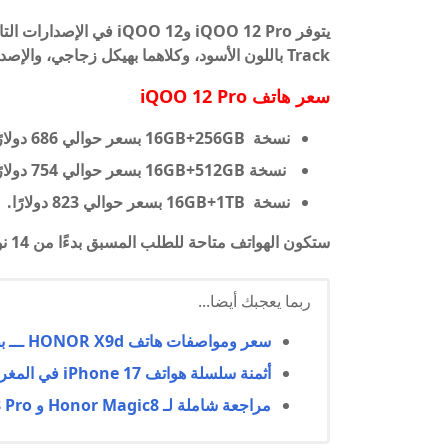
Track باللون الأسود، وكلاهما بهيكل زجاجي، والإصدار الأحمر بتصميم يشبه الجلد في الخلف.
سعر هاتف
iQOO 12 Pro
نسخة 16GB+256GB بسعر حوالي 686 دولارًا.
نسخة 16GB+512GB بسعر حوالي 754 دولارًا.
نسخة 16GB+1TB بسعر حوالي 823 دولارًا.
ستكون الهواتف متاحة للطلب المسبق بدءًا من 14 نوفمبر وستُطرح للبيع في الصين اعتبارًا من 24 نوفمبر.
ربما يعجبك أيضا...
سعر ومواصفات هاتف HONOR X9d ـــ بطارية ضخمة😲
أثمنة سلسلة هواتف iPhone 17 في المغرب رسميًا
مراجعة شاملة لـ Honor Magic8 و Honor Magic8 Pro: السعر، المواصفات، والمميزات