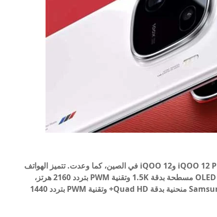
أعلنت شركة iQOO رسميًا عن الهاتفين الذكيين iQOO 12 Pro وiQOO 12 في الصين، كما وعدت. تتميز الهواتف
بشاشة مقاس 6.78 بوصة. ويأتي iQOO 12 بشاشة OLED مسطحة بدقة 1.5K وتقنية PWM بتردد 2160 هرتز،
بينما يتميز iQOO 12 Pro بشاشة Samsung E7 AMOLED منحنية بدقة Quad HD+ وتقنية PWM بتردد 1440