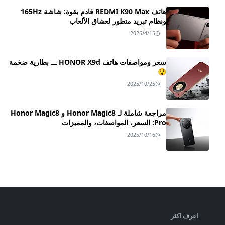
هاتف REDMI K90 Max قادم بقوة: شاشة 165Hz
ونظام تبريد متطور لعشاق الألعاب
2026/4/15
سعر ومواصفات هاتف HONOR X9d ـــ بطارية ضخمة
😲
2025/10/25
مراجعة شاملة لـ Honor Magic8 و Honor Magic8
Pro: السعر، المواصفات، والمميزات
2025/10/16
اعرف اكثر