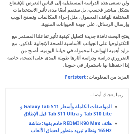
ولن تسعى هذه الدراسة المستقبلية إلى قياس التعرض للإشعاع
بشكل مباشر فحسب، بل ستقيم أيضًا مدى تأثير الاستخدامات
المختلفة للهاتف المحمول، مثل إجراء المكالمات وتصفح الويب
وإرسال الرسائل، على جودة الحيوانات المنوية.
يفتح البحث نافذة جديدة لتحليل كيفية تأثير تفاعلنا المستمر مع
التكنولوجيا على الجوانب الأساسية للصحة الإنجابية للذكور. مع
تزايد أهمية الهواتف المحمولة في حياتنا اليومية، أصبح من
الضروري دراسة ودراسة آثارها طويلة المدى على الصحة، خاصة
إذا احتفظنا بها باستمرار في جيوبنا.
المزيد من المعلومات:
Fertstert
ربما يعجبك أيضا...
المواصفات الكاملة وأسعار Galaxy Tab S11 و
Tab S10 Lite و Tab S11 Ultra قبل الإطلاق
هاتف REDMI K90 Max قادم بقوة: شاشة
165Hz ونظام تبريد متطور لعشاق الألعاب