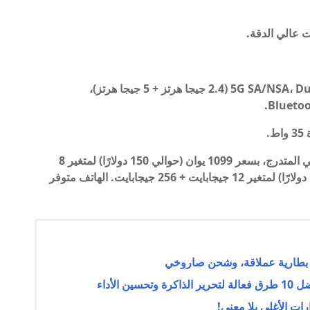
- خيارات الاتصال: 5G SA/NSA، Dual 4G VoLTE، Wi-Fi 802.11ac (2.4 جيجا هرتز + 5 جيجا هرتز)،
Bluetoo
بألوان الأسود والأخضر والفضي المتدرج، بسعر 1099 يوان (حوالي 150 دولارًا) لمتغير 8
جيجابايت + 256 جيجابايت، و1299 يوان (حوالي 177 دولارًا) لمتغير 12 جيجابايت + 256 جيجابايت. الهاتف متوفر
الأداء