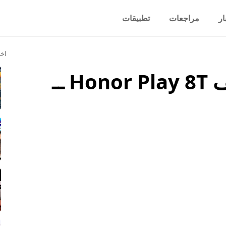
ار
مراجعات
تطبيقات
اخر
سعر ومواصفات هاتف Honor Play 8T ــ