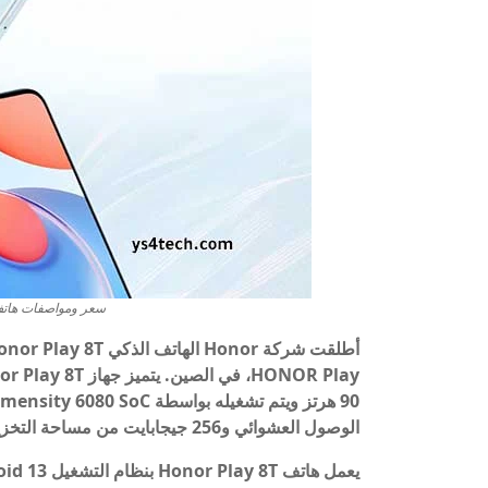
سعر ومواصفات هاتف Honor Play 8T ــ رخيص 
الوصول العشوائي و256 جيجابايت من مساحة التخزين الداخلية.