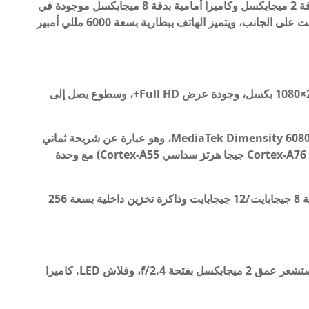
بدقة 50 ميجابكسل، بالإضافة إلى مستشعر عمق بدقة 2 ميجابكسل وكاميرا أمامية بدقة 8 ميجابكسل موجودة في
فتحة مثقوبة. يوجد ماسح ضوئي لبصمات الأصابع مثبت على الجانب، ويتميز الهاتف ببطارية بسعة 6000 مللي أمبير
- شاشة الهاتف LCD بقياس 6.8 بوصات وبدقة 2412×1080 بكسل، وجودة عرض Full HD+، وسطوع يصل إلى
- يتم تشغيل هاتف Honor Play 8T بواسطة معالج MediaTek Dimensity 6080، وهو عبارة عن شريحة ثماني
النواة بدقة تصنيع 8 نانومتر (2.4 جيجا هرتز ثنائي Cortex-A76 + 2 جيجا هرتز سداسي Cortex-A55) مع وحدة
- يحتوي على ذاكرة وصول عشوائي LPDDR4x بسعة 8 جيجابايت/12 جيجابايت وذاكرة تخزين داخلية بسعة 256
- كاميرا خلفية بدقة 50 ميجابكسل بفتحة f/1.8، ومستشعر عمق 2 ميجابكسل بفتحة f/2.4، وفلاش LED. كاميرا