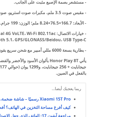
- مستشعر بصمة الإصبع مثبت على الجانب.
- مقبس صوت 3.5 ملم، مكبرات صوت استريو، صوت عالي الدقة.
- الأبعاد: 166.7×76.5×8.24 ملم؛ الوزن: 199 جرام.
th 5.1، GPS/GLONASS/Beidou، USB Type-C.
- بطارية بسعة 6000 مللي أمبير مع شحن سريع بقوة 35 واط.
يأتي
Honor Play 8T
بالفعل في الصين.
ربما يعجبك أيضا...
Xiaomi 15T Pro رسميًا – شاشة ضخمة، بطارية عملاقة، وشحن صاروخي
كيف أفرغ مساحة التخزين في الهاتف؟ أفضل 10 طرق فعالة لتحرير الذاكرة وتحسين 
مراجعة آيفون 17: الهاتف الذي جعل الإصدارات الأغلى بلا معنى!