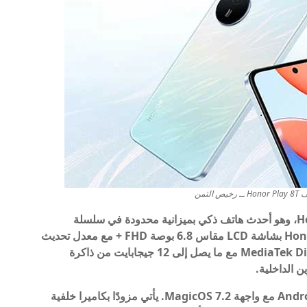
الثمن
أطلقت شركة Honor الهاتف الذكي Honor Play 8T، وهو أحدث هاتف ذكي بميزانية محدودة في سلسلة
HONOR Play، في الصين. يتميز جهاز Honor Play 8T بشاشة LCD مقاس 6.8 بوصة FHD + مع معدل تحديث
90 هرتز ويتم تشغيله بواسطة MediaTek Dimensity 6080 SoC مع ما يصل إلى 12 جيجابايت من ذاكرة
يعمل هاتف Honor Play 8T بنظام التشغيل Android 13 مع واجهة MagicOS 7.2. يأتي مزودًا بكاميرا خلفية