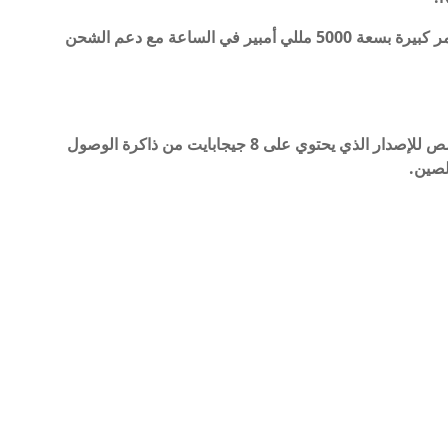
يعمل هاتف Motorola g54 5G ببطارية ليثيوم بوليمر كبيرة بسعة 5000 مللي أمبير في الساعة مع دعم الشحن
سعر Motorola g54 5G (150 دولارًا أمريكيًا) مخصص للإصدار الذي يحتوي على 8 جيجابايت من ذاكرة الوصول