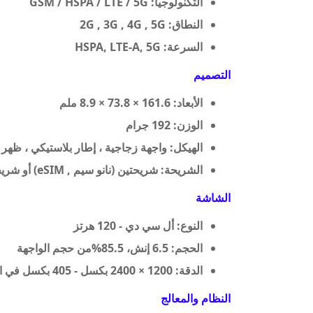
التكنولوجيا:
GSM / HSPA / LTE / 5G
النطاق:
2G , 3G , 4G , 5G
السرعة:
HSPA, LTE-A, 5G
التصميم
الأبعاد:
161.6 × 73.8 × 8.9 ملم
الوزن:
192 جرام
الهيكل:
واجهة زجاجية ، إطار بلاستيكي ، ظهر 
الشريحة:
شريحتين (نانو سيم , eSIM) أو شريحتين بفتحة هجينة (نانو سيم)
الشاشة
النوع:
أل سي دي - 120 هرتز
الحجم:
6.5 إنش، 85.5%من حجم الواجهة
الدقة:
1200 × 2400 بكسل - 405 بكسل في الإنش
النظام والمعالج