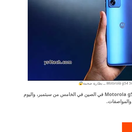
لقد أكدت شركة موتورولا بالفعل إطلاق هاتف Motorola g54 5G في الصين في الخامس من سبتمبر، واليوم
والمواصفات.