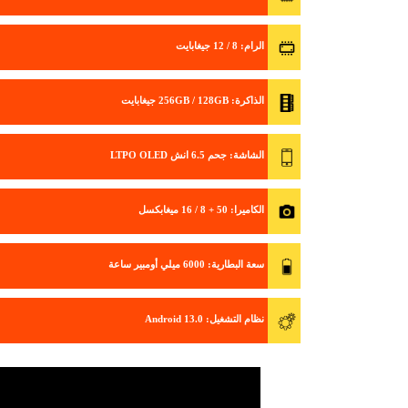
الرام
: 8 / 12 جيغابايت
الذاكرة
: 256GB / 128GB جيغابايت
الشاشة
: جحم 6.5 انش LTPO OLED
الكاميرا
: 50 + 8 / 16 ميغابكسل
سعة البطارية
: 6000 ميلي أومبير ساعة
نظام التشغيل
: Android 13.0