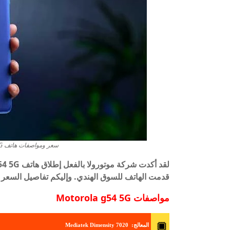
سعر ومواصفات هاتف Motorola g54 5G ــ بطارية ضخمة😱
قدمت الهاتف للسوق الهندي. وإليكم تفاصيل السعر 
مواصفات Motorola g54 5G
المعالج
: Mediatek Dimensity 7020