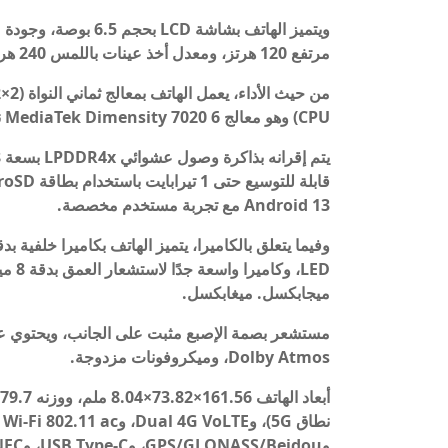
مرتفع 120 هرتز، ومعدل أخذ عينات باللمس 240 هرتز.
CPU) وهو معالج MediaTek Dimensity 7020 6 نانومتر مع وحدة معالجة الرسومات IMG BXM-8-256.
Android 13 مع تجربة مستخدم مخصصة.
ميجابكسل. ميغابكسل.
Dolby Atmos، وميكروفونات مزدوجة.
وGPS/GLONASS/Beidou، وUSB Type-C، وNFC.