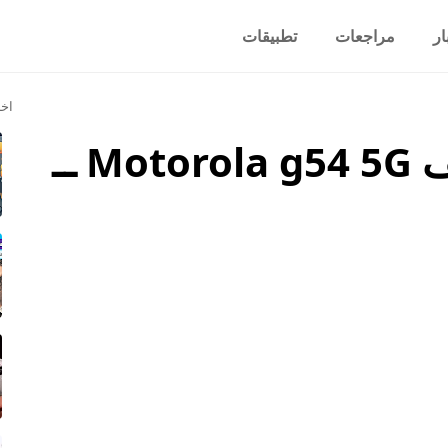
ار
مراجعات
تطبيقات
اخر
سعر ومواصفات هاتف Motorola g54 5G ــ