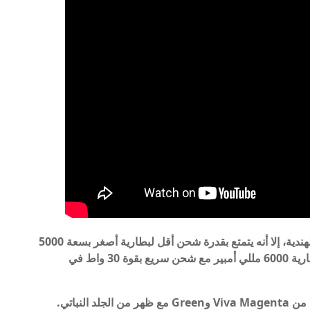
وعلى الرغم من تشابه مواصفاته تقريبًا مع النسخة الهندية، إلا أنه يتمتع بقدرة شحن أقل لبطارية أصغر بسعة 5000
مللي أمبير مع شحن سريع بقوة 15 واط، مقارنة ببطارية 6000 مللي أمبير مع شحن سريع بقوة 30 واط في