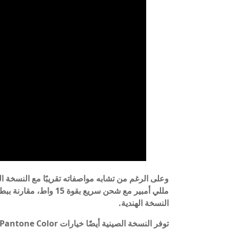
النسخة الهندية.
توفر النسخة الصينية أيضًا خيارات Pantone Color من Viva Magenta وGreen مع ظهر من الجلد النباتي.