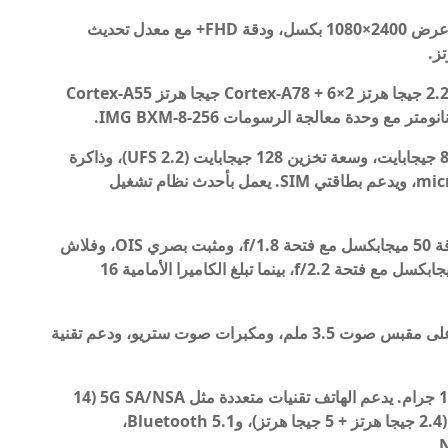
ويتميز الهاتف بشاشة LCD بحجم 6.5 بوصة، وجودة عرض 2400×1080 بكسل، ودقة FHD+ مع معدل تحديث
من حيث الأداء، يعمل الهاتف بمعالج ثماني النواة (2×2.2 جيجا هرتز Cortex-A78 + 6×2 جيجا هرتز Cortex-A55
يتم إقرانه بذاكرة وصول عشوائي LPDDR4x بسعة 8 جيجابايت، وسعة تخزين 128 جيجابايت (UFS 2.2)، وذاكرة
قابلة للتوسيع حتى 1 تيرابايت باستخدام بطاقة microSD، ويدعم بطاقتي SIM. يعمل بأحدث نظام تشغيل
وفيما يتعلق بالكاميرا، يتميز الهاتف بكاميرا خلفية بدقة 50 ميجابكسل مع فتحة f/1.8، ومثبت بصري OIS، وفلاش
LED، وكاميرا واسعة جدًا لاستشعار العمق بدقة 8 ميجابكسل مع فتحة f/2.2، بينما تبلغ الكاميرا الأمامية 16
مستشعر بصمة الإصبع مثبت على الجانب، ويحتوي على مقبس صوت 3.5 ملم، ومكبرات صوت ستريو، ودعم تقنية
أبعاد الهاتف 161.56×73.82×8.04 ملم، ووزنه 179.7 جرام. يدعم الهاتف تقنيات متعددة مثل 5G SA/NSA (14
نطاق 5G)، وDual 4G VoLTE، وWi-Fi 802.11 ac (2.4 جيجا هرتز + 5 جيجا هرتز)، وBluetooth 5.1،