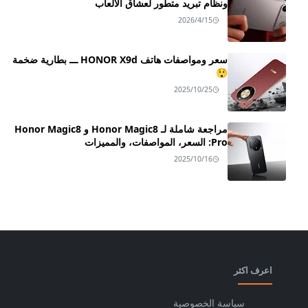
ونظام تبريد متطور لعشاق الألعاب
2026/4/15
سعر ومواصفات هاتف HONOR X9d ـــ بطارية ضخمة
😲
2025/10/25
مراجعة شاملة لـ Honor Magic8 و Honor Magic8
Pro: السعر، المواصفات، والمميزات
2025/10/16
اعرف اكثر
سياسة الخصوصية