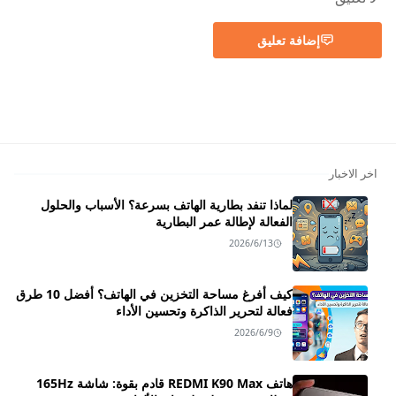
إضافة تعليق
اخر الاخبار
لماذا تنفد بطارية الهاتف بسرعة؟ الأسباب والحلول
الفعالة لإطالة عمر البطارية
2026/6/13
كيف أفرغ مساحة التخزين في الهاتف؟ أفضل 10 طرق
فعالة لتحرير الذاكرة وتحسين الأداء
2026/6/9
هاتف REDMI K90 Max قادم بقوة: شاشة 165Hz