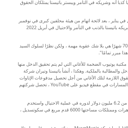
اوة لحوالي 50000 أغنية ، مدعيا كذبا أنه وشريكه في التآمر ويبستر باتيستا يمتلكان الحقوق
 في يناير ، بعد لائحة اتهام من هيئة محلفين كبرى في نوفمبر
2021 وجهت إليه و باتيستا 30 تهمة جنائية. اعترف شريكه باتيستا بالذنب في التآمر والاحتيال في أبريل 2022
صرح الاحتياطي الفيدرالي ، "إن عقوبة السجن لمدة 70 شهرًا هي بلا شك عقوبة مهمة ، ولكن نظرًا لسلوك السيد
ا مبرر تمامًا".
تبة يوتيوب الضخمة للأغاني التي لم يتم تحقيق الدخل منها
 والمطالبة بالملكية. وهكذا ، أنشأ باتيستا وتيران شركة
تيال بالحقوق اللازمة لتلك الأغاني من أجل تحصيل مدفوعات الإتاوات
من YouTube. في كل مرة يتم فيها تشغيل أحد هذه المسارات في مقطع فيديو على YouTube ، تحصل شركتهم
استمعت المحكمة إلى أن Terran تلقى شخصيًا أكثر من 6.2 مليون دولار لدوره في عملية الاحتيال واستخدم
مكاسبه غير المشروعة لشراء سيارات فاخرة ومجوهرات وممتلكات مساحتها 6000 قدم مربع في سكوتسديل ،