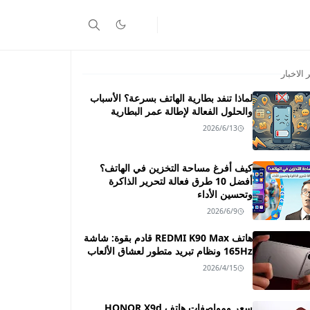
 الاخبار
لماذا تنفد بطارية الهاتف بسرعة؟ الأسباب
والحلول الفعالة لإطالة عمر البطارية
2026/6/13
كيف أفرغ مساحة التخزين في الهاتف؟
أفضل 10 طرق فعالة لتحرير الذاكرة
وتحسين الأداء
2026/6/9
هاتف REDMI K90 Max قادم بقوة: شاشة
165Hz ونظام تبريد متطور لعشاق الألعاب
2026/4/15
سعر ومواصفات هاتف HONOR X9d ـــ