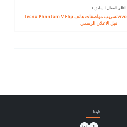
لتالي
المقال السابق
تسريب مواصفات هاتف Tecno Phantom V Flip
قبل الاعلان الرسمي
تابعنا