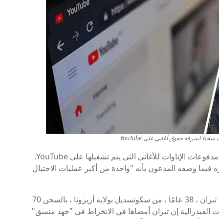
حُكم على أحد المحتالين لسرقة 23 مليون دولار من مدفوعات الإتاوات للأغاني التي يتم تشغيلها على YouTube.
 فيما وصفه المدعون بأنه "واحدة من أكبر عمليات الاحتيال
حكم قاضٍ فيدرالي أمريكي هذا الأسبوع على خوسيه تيران ، 38 عامًا ، من سكوتسديل بولاية أريزونا ، بالسجن 70
ت الفيدرالية إن تيران أمضاها في الانخراط في "جهد منسق"