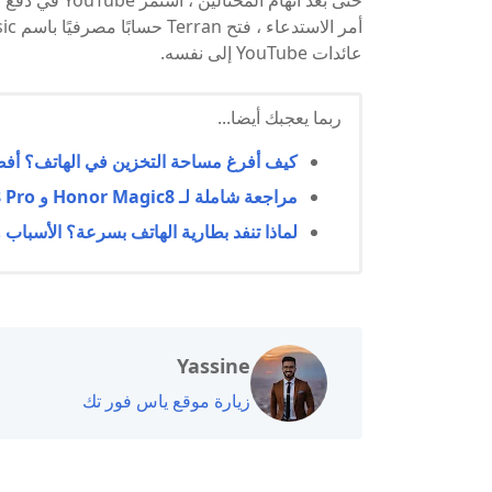
عائدات YouTube إلى نفسه.
ربما يعجبك أيضا...
كيف أفرغ مساحة التخزين في الهاتف؟ أفضل 10 طرق فعالة لتحرير الذاكرة وتحسين 
مراجعة شاملة لـ Honor Magic8 و Honor Magic8 Pro: السعر، المواصفات، والمميزات
لماذا تنفد بطارية الهاتف بسرعة؟ الأسباب و
Yassine
زيارة موقع ياس فور تك