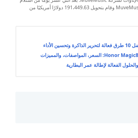
حتى بعد اتهام المحتالين ، استمر YouTube في دفع الإتاوات لشركة MuveMusic. بعد اثني عشر يومًا من استلام
أمر الاستدعاء ، فتح Terran حسابًا مصرفيًا باسم MuveMusic وقام بتحويل 191،449.63 دولارًا أمريكيًا من
الأداء
الحلول الفعالة لإطالة عمر البطارية