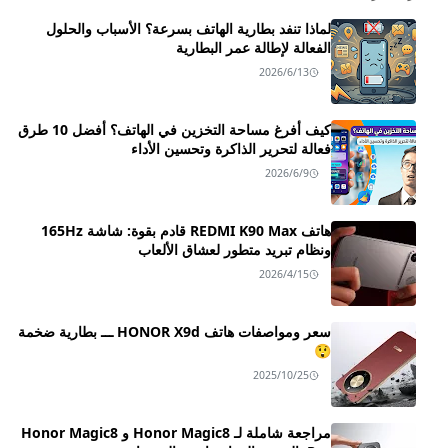
لماذا تنفد بطارية الهاتف بسرعة؟ الأسباب والحلول
الفعالة لإطالة عمر البطارية
2026/6/13
كيف أفرغ مساحة التخزين في الهاتف؟ أفضل 10 طرق
فعالة لتحرير الذاكرة وتحسين الأداء
2026/6/9
هاتف REDMI K90 Max قادم بقوة: شاشة 165Hz
ونظام تبريد متطور لعشاق الألعاب
2026/4/15
سعر ومواصفات هاتف HONOR X9d ـــ بطارية ضخمة
😲
2025/10/25
مراجعة شاملة لـ Honor Magic8 و Honor Magic8