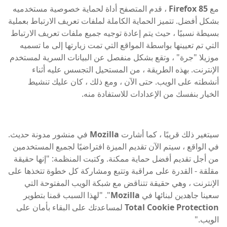
مع
Firefox 85
، قدم المتصفح أداة لحماية خصوصية مستخدميه
بشكل أفضل. تتميز الحماية الكاملة لملفات تعريف الارتباط بعملية
بسيطة نسبيًا ، حيث يتم إعادة توجيه جميع ملفات تعريف الارتباط
التي تم تعيينها بواسطة المواقع التي تمت زيارتها إلى ما تسميه
موزيلا "جرة" ، وتقع بشكل منفصل عن البيانات السرية لمستخدم
الإنترنت. بهذه الطريقة ، من المستحيل التجسس عليه أثناء
أنشطته على الويب. حتى الآن ، ومع ذلك ، كان عليك تنشيط
الخيار بنفسك من الإعدادات للاستفادة منه.
سيتغير ذلك قريبًا ، كما أشارت
Mozilla
في منشور مدونة حديث.
في الواقع ، سيتم الآن تقديم الميزة افتراضيًا لجميع المستخدمين
من أجل تقديم أفضل حماية ممكنة. وكتبت المنظمة: "إنها حقيقة
مقلقة - القدرة على مراقبة وتتبع ومشاركة كل خطوة تتخذها على
الإنترنت ، وهي حقيقة تتناقض مع شبكة الويب المفتوحة التي
سعينا جاهدين لبنائها في
Mozilla
". "لهذا السبب قمنا بتطوير
Total Cookie Protection
لمساعدتك على البقاء بأمان على
الويب."