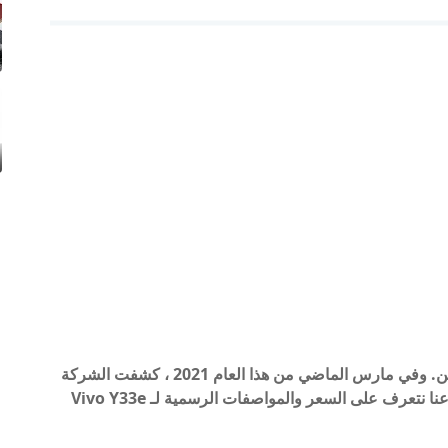
أصبح الهاتف الذكي Vivo Y33e 5G رسميًا في الصين. وفي مارس الماضي من هذا العام 2021 ، كشفت الشركة
عن هاتف Vivo Y33s 5G في الصين. بشكل عام ، دعنا نتعرف على السعر والمواصفات الرسمية لـ Vivo Y33e