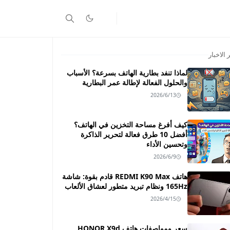
 الاخبار
لماذا تنفد بطارية الهاتف بسرعة؟ الأسباب
والحلول الفعالة لإطالة عمر البطارية
2026/6/13
كيف أفرغ مساحة التخزين في الهاتف؟
أفضل 10 طرق فعالة لتحرير الذاكرة
وتحسين الأداء
2026/6/9
هاتف REDMI K90 Max قادم بقوة: شاشة
165Hz ونظام تبريد متطور لعشاق الألعاب
2026/4/15
سعر ومواصفات هاتف HONOR X9d ـــ