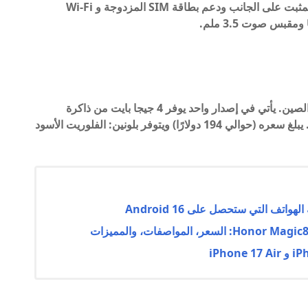
يوفر ميزات أخرى ، مثل مستشعر بصمات الأصابع المثبت على الجانب ودعم بطاقة SIM المزدوجة و Wi-Fi
من المقرر طرح Vivo Y33e 5G للبيع في يونيو في الصين. يأتي في إصدار واحد يوفر 4 جيجا بايت من ذاكرة
الوصول العشوائي و 128 جيجا بايت للتخزين المدمج. يبلغ سعره (حوالي 194 دولارًا) ويتوفر بلونين: الفلوريت الأسود
تف التي ستحصل على Android 16