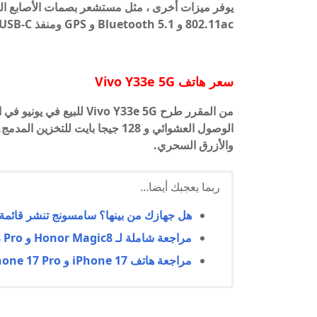
802.11ac و Bluetooth 5.1 و GPS ومنفذ USB-C ومقبس صوت 3.5 ملم.
سعر هاتف
Vivo Y33e 5G
والأزرق السحري.
ربما يعجبك أيضا...
هل جهازك من بينها؟ سامسونج تنشر قائمة الهوا
مراجعة شاملة لـ Honor Magic8 و Honor Magic8 Pro: السعر، المواصفات، والمميزات
مراجعة هاتف iPhone 17 و iPhone 17 Pro و iPhone 17 Air