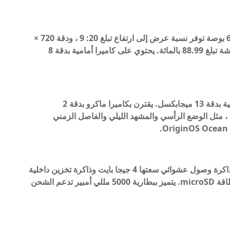
يحتوي Vivo Y33e 5G على شاشة LCD مقاس 6.51 بوصة توفر نسبة عرض إلى ارتفاع تبلغ 20: 9 ، ودقة 720 ×
1600 بكسل ، ومعدل تحديث 60 هرتز ، ومساحة شاشة تبلغ 88.99 بالمائة. يحتوي على كاميرا أمامية بدقة 8
تتضمن مجموعة الكاميرا الخلفية للجهاز كاميرا رئيسية بدقة 13 ميجابكسل. يقترن بكاميرا ماكرو بدقة 2
 ، مثل الوضع الرأسي والمشهد الليلي والفاصل الزمني
يعمل الهاتف بمعالج Dimensity 700. يحتوي على ذاكرة وصول عشوائي سعتها 4 جيجا بايت وذاكرة تخزين داخلية
128 جيجا بايت. لمزيد من التخزين ، يأتي مع فتحة بطاقة microSD. يتميز ببطارية 5000 مللي أمبير تدعم الشحن