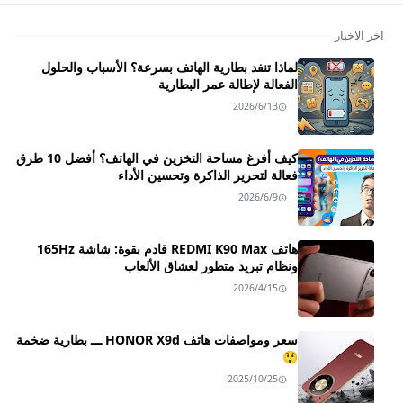
اخر الاخبار
لماذا تنفد بطارية الهاتف بسرعة؟ الأسباب والحلول
الفعالة لإطالة عمر البطارية
2026/6/13
كيف أفرغ مساحة التخزين في الهاتف؟ أفضل 10 طرق
فعالة لتحرير الذاكرة وتحسين الأداء
2026/6/9
هاتف REDMI K90 Max قادم بقوة: شاشة 165Hz
ونظام تبريد متطور لعشاق الألعاب
2026/4/15
سعر ومواصفات هاتف HONOR X9d ـــ بطارية ضخمة
😲
2025/10/25