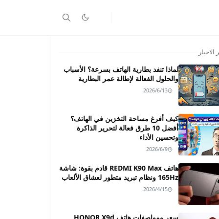
 الاخبار
لماذا تنفد بطارية الهاتف بسرعة؟ الأسباب
والحلول الفعالة لإطالة عمر البطارية
2026/6/13
كيف أفرغ مساحة التخزين في الهاتف؟
أفضل 10 طرق فعالة لتحرير الذاكرة
وتحسين الأداء
2026/6/9
هاتف REDMI K90 Max قادم بقوة: شاشة
165Hz ونظام تبريد متطور لعشاق الألعاب
2026/4/15
سعر ومواصفات هاتف HONOR X9d ـــ