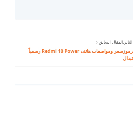
لتالي
المقال السابق
راء الرموز
سعر ومواصفات هاتف Redmi 10 Power رسمياً
تبدال