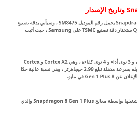
وتشير التسريبات إلى أن معالج Snapdragon 8 Gen 1 Plus يحمل رقم الموديل SM8475 ، وسيأتي بدقة تصنيع
تبلغ 4 نانومتر. يشير التقرير أيضًا إلى أن Qualcomm ستختار دقة تصنيع TSMC على Samsung ، حيث أثبت
كما يتميز بتصميم ثماني النواة ، مع نواة فائقة واحدة ، و 3 نوى أداء و 4 نوى كفاءة ، وهي Cortex X2 و Cortex
A710 و Cortex A510 على التوالي. كما سيتم تسجيله بسرعة مذهلة تبلغ 2.99 جيجاهرتز ، وهي نسبة عالية جدًا
Gen 1 في مايو.
هناك أيضًا عدد كبير من أجهزة Xiaomi التي سيتم تشغيلها بواسطة معالج Snapdragon 8 Gen 1 Plus والذي