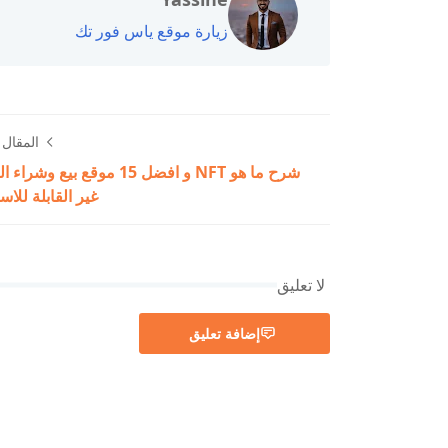
زيارة موقع ياس فور تك
المقال ا
شرح ما هو NFT و افضل 15 موقع بيع وش
غير القابلة للاس
لا تعليق
إضافة تعليق