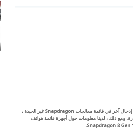
معالج Qualcomm's Snapdragon 8 Gen 1 هو إدخال آخر في قائمة معالجات Snapdragon غير الجيدة ،
ة. ومع ذلك ، لدينا معلومات حول أجهزة قائمة هواتف