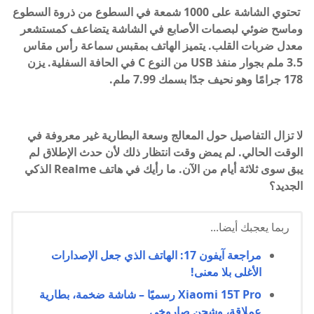
تحتوي الشاشة على 1000 شمعة في السطوع من ذروة السطوع
وماسح ضوئي لبصمات الأصابع في الشاشة يتضاعف كمستشعر
معدل ضربات القلب. يتميز الهاتف بمقبس سماعة رأس مقاس
3.5 ملم بجوار منفذ USB من النوع C في الحافة السفلية. يزن
178 جرامًا وهو نحيف جدًا بسمك 7.99 ملم.
لا تزال التفاصيل حول المعالج وسعة البطارية غير معروفة في
الوقت الحالي. لم يمض وقت انتظار ذلك لأن حدث الإطلاق لم
يبق سوى ثلاثة أيام من الآن. ما رأيك في هاتف Realme الذكي
الجديد؟
ربما يعجبك أيضا...
مراجعة آيفون 17: الهاتف الذي جعل الإصدارات
الأغلى بلا معنى!
Xiaomi 15T Pro رسميًا – شاشة ضخمة، بطارية
عملاقة، وشحن صاروخي