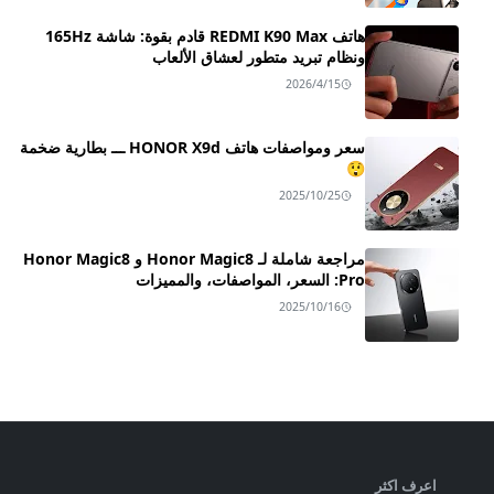
هاتف REDMI K90 Max قادم بقوة: شاشة 165Hz
ونظام تبريد متطور لعشاق الألعاب
2026/4/15
سعر ومواصفات هاتف HONOR X9d ـــ بطارية ضخمة
😲
2025/10/25
مراجعة شاملة لـ Honor Magic8 و Honor Magic8
Pro: السعر، المواصفات، والمميزات
2025/10/16
اعرف اكثر