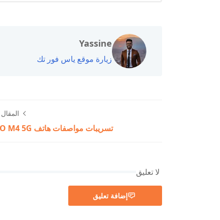
Yassine
زيارة موقع ياس فور تك
المقال ا
تسريبات مواصفات هاتف POCO M4 5G
لا تعليق
إضافة تعليق