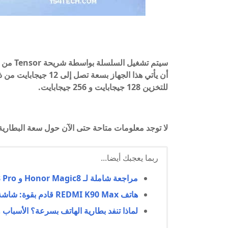
سيتم تش
أن يأتي هذا الجهاز بس
للتخزين 128 جيجابايت و 256 جيجابايت.
لا توجد معلومات متاحة حتى الآن حول سعة البطارية و
ربما يعجبك أيضا...
مراجعة شاملة لـ Honor Magic8 و Honor Magic8 Pro: السعر، المواصفات، والمميزات
هاتف REDMI K90 Max قادم بقوة: شاشة 165Hz ونظام تبريد متطور لعشاق الألعاب
لماذا تنفد بطارية الهاتف بسرعة؟ الأسباب و