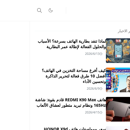
 الاخبار
لماذا تنفد بطارية الهاتف بسرعة؟ الأسباب
والحلول الفعالة لإطالة عمر البطارية
2026/6/13
كيف أفرغ مساحة التخزين في الهاتف؟
أفضل 10 طرق فعالة لتحرير الذاكرة
وتحسين الأداء
2026/6/9
هاتف REDMI K90 Max قادم بقوة: شاشة
165Hz ونظام تبريد متطور لعشاق الألعاب
2026/4/15
سعر ومواصفات هاتف HONOR X9d ـــ