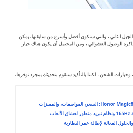
غيل السلسلة بواسطة شريحة Tensor من الجيل الثاني ، والتي ستكون أفضل وأسرع من سابقتها. يمكن
عة تصل إلى 12 جيجابايت من ذاكرة الوصول العشوائي ، ومن المحتمل أن يكون هناك خيار
خيارات الشحن ، لكننا بالتأكيد سنقوم بتحديثك بمجرد توفرها.
الحلول الفعالة لإطالة عمر البطارية