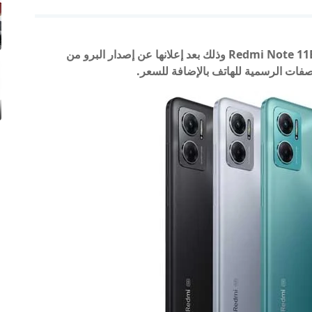
أطلقت Redmi هاتفها الجديد ريدمي نوت 11 اي – Redmi Note 11E وذلك بعد إعلانها عن إصدار البرو من
ات الرسمية للهاتف بالإضافة للسعر.