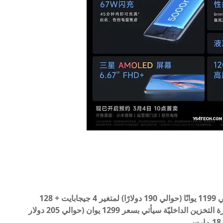
ذكرت الشركة أنّ الهاتف سوف يأتي بسعر يبلغ حوالي 1199 يوانًا (حوالي 190 دولارًا) لمتغير 4 جيجابايت + 128
جيجابايت، بينما 6 جيجابايت و 128 جيجابايت من ذاكرة التخزين الداخليّة سيأتي بسعر 1299 يوان (حوالي 205 دولار