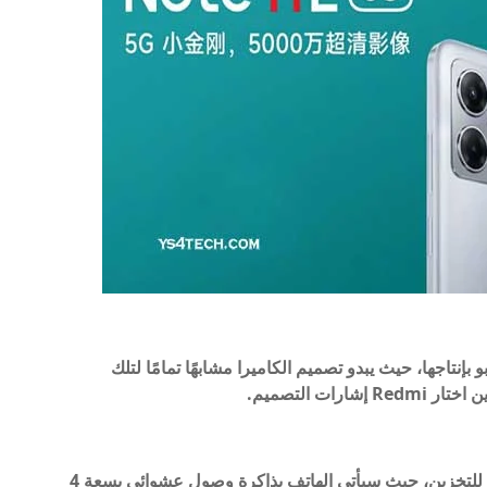
إنتاجها، حيث يبدو تصميم الكاميرا مشابهًا تمامًا لتلك
فيما يتعلّق بالتخزين، سوف يأتي الهاتف بعدّة خيارات للتخزين، حيث سيأتي الهاتف بذاكرة وصول عشوائي بسعة 4