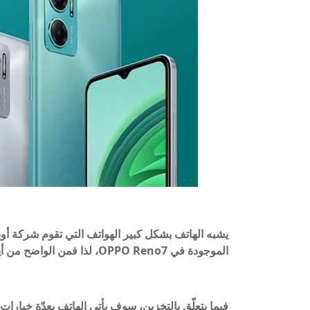
يشبه الهاتف بشكل كبير الهواتف التي تقوم شركة أوبو ب
الموجودة في OPPO Reno7، لذا فمن الواضح من أين اختار Redmi إشارات التصميم.