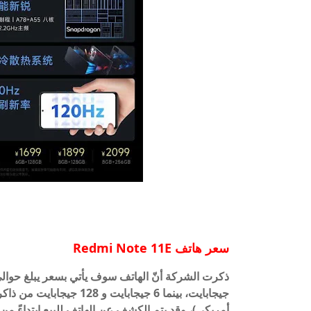
سعر هاتف Redmi Note 11E
أمريكي)، وقد يتم الكشف عن الهاتف للبيع ابتداءً من 18 مارس