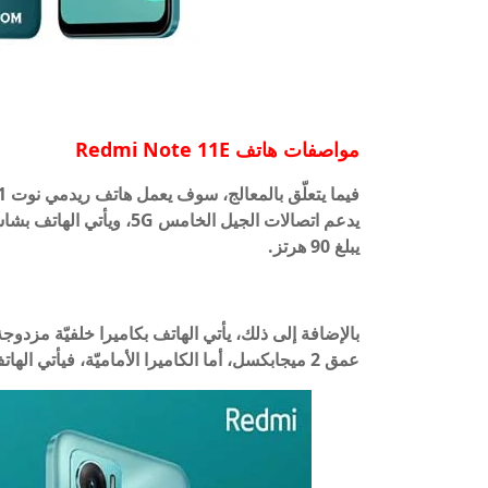
مواصفات هاتف Redmi Note 11E
يبلغ 90 هرتز.
عمق 2 ميجابكسل، أما الكاميرا الأماميّة، فيأتي الهاتف بكاميرا أماميّة بدقة 5 ميجابكسل والتي تأتي في نوتش.