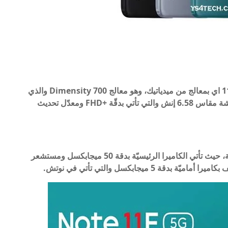
فيما يتعلّق بالمعالج، سوف يعمل هاتف ريدمي نوت 11 اي بمعالج من ميدياتيك، وهو معالج Dimensity 700 والذي
يدعم اتصالات الجيل الخامس 5G، ويأتي الهاتف بشاشة مقاس 6.58 إنش والتي تأتي بدقّة +FHD ومعدّل تحديث
بالإضافة إلى ذلك، يأتي الهاتف بكاميرا خلفيّة مزدوجة، حيث تأتي الكاميرا الرئيسيّة بدقة 50 ميجابكسل ومستشعر