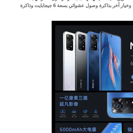
جيجابايت وذاكرة تخزين داخلية بسعة 128 جيجابايت، وخيار آخر بذاكرة وصول عشوائي بسعة 6 جيجابايت وذاكرة