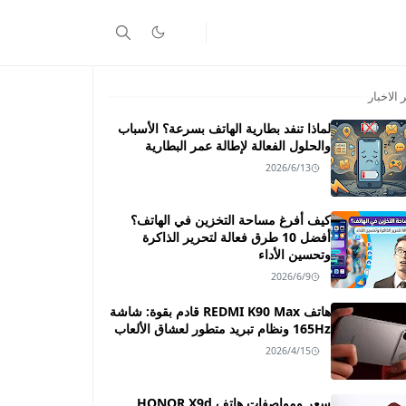
 الاخبار
لماذا تنفد بطارية الهاتف بسرعة؟ الأسباب
والحلول الفعالة لإطالة عمر البطارية
2026/6/13
كيف أفرغ مساحة التخزين في الهاتف؟
أفضل 10 طرق فعالة لتحرير الذاكرة
وتحسين الأداء
2026/6/9
هاتف REDMI K90 Max قادم بقوة: شاشة
165Hz ونظام تبريد متطور لعشاق الألعاب
2026/4/15
سعر ومواصفات هاتف HONOR X9d ـــ