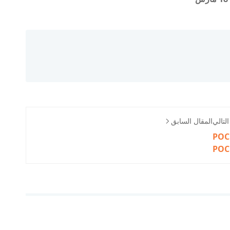
لتالي
المقال السابق
مواصفات هاتف POCO X4