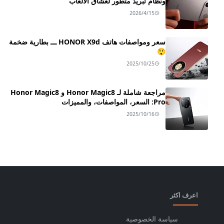
ونظام تبريد متطور لعشاق الألعاب
2026/4/15
سعر ومواصفات هاتف HONOR X9d ـــ بطارية ضخمة
😲
2025/10/25
مراجعة شاملة لـ Honor Magic8 و Honor Magic8
Pro: السعر، المواصفات، والمميزات
2025/10/16
اعرف اكثر
سياسة الخصوصية