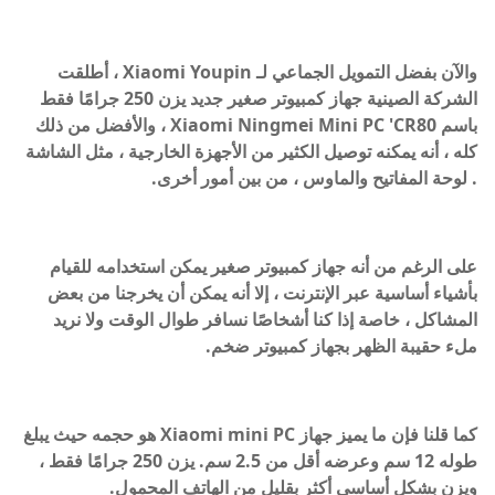
والآن بفضل التمويل الجماعي لـ Xiaomi Youpin ، أطلقت
الشركة الصينية جهاز كمبيوتر صغير جديد يزن 250 جرامًا فقط
باسم Xiaomi Ningmei Mini PC 'CR80 ، والأفضل من ذلك
كله ، أنه يمكنه توصيل الكثير من الأجهزة الخارجية ، مثل الشاشة
. لوحة المفاتيح والماوس ، من بين أمور أخرى.
على الرغم من أنه جهاز كمبيوتر صغير يمكن استخدامه للقيام
بأشياء أساسية عبر الإنترنت ، إلا أنه يمكن أن يخرجنا من بعض
المشاكل ، خاصة إذا كنا أشخاصًا نسافر طوال الوقت ولا نريد
ملء حقيبة الظهر بجهاز كمبيوتر ضخم.
كما قلنا فإن ما يميز جهاز Xiaomi mini PC هو حجمه حيث يبلغ
طوله 12 سم وعرضه أقل من 2.5 سم. يزن 250 جرامًا فقط ،
ويزن بشكل أساسي أكثر بقليل من الهاتف المحمول.