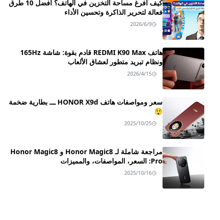
كيف أفرغ مساحة التخزين في الهاتف؟ أفضل 10 طرق
فعالة لتحرير الذاكرة وتحسين الأداء
2026/6/9
هاتف REDMI K90 Max قادم بقوة: شاشة 165Hz
ونظام تبريد متطور لعشاق الألعاب
2026/4/15
سعر ومواصفات هاتف HONOR X9d ـــ بطارية ضخمة
😲
2025/10/25
مراجعة شاملة لـ Honor Magic8 و Honor Magic8
Pro: السعر، المواصفات، والمميزات
2025/10/16