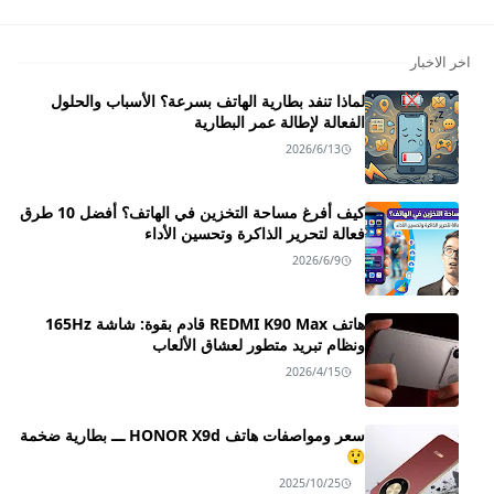
اخر الاخبار
لماذا تنفد بطارية الهاتف بسرعة؟ الأسباب والحلول
الفعالة لإطالة عمر البطارية
2026/6/13
كيف أفرغ مساحة التخزين في الهاتف؟ أفضل 10 طرق
فعالة لتحرير الذاكرة وتحسين الأداء
2026/6/9
هاتف REDMI K90 Max قادم بقوة: شاشة 165Hz
ونظام تبريد متطور لعشاق الألعاب
2026/4/15
سعر ومواصفات هاتف HONOR X9d ـــ بطارية ضخمة
😲
2025/10/25