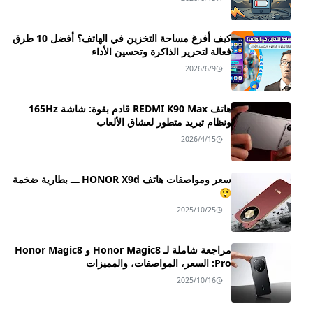
كيف أفرغ مساحة التخزين في الهاتف؟ أفضل 10 طرق
فعالة لتحرير الذاكرة وتحسين الأداء
2026/6/9
هاتف REDMI K90 Max قادم بقوة: شاشة 165Hz
ونظام تبريد متطور لعشاق الألعاب
2026/4/15
سعر ومواصفات هاتف HONOR X9d ـــ بطارية ضخمة
😲
2025/10/25
مراجعة شاملة لـ Honor Magic8 و Honor Magic8
Pro: السعر، المواصفات، والمميزات
2025/10/16