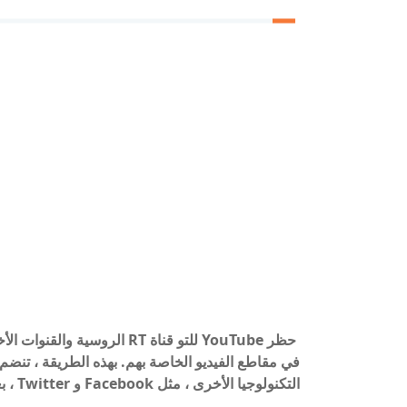
حظر YouTube للتو قناة RT ال
التكنولوجيا الأخرى ، مثل Facebook و Twitter ، بعد غزو أوكرانيا.