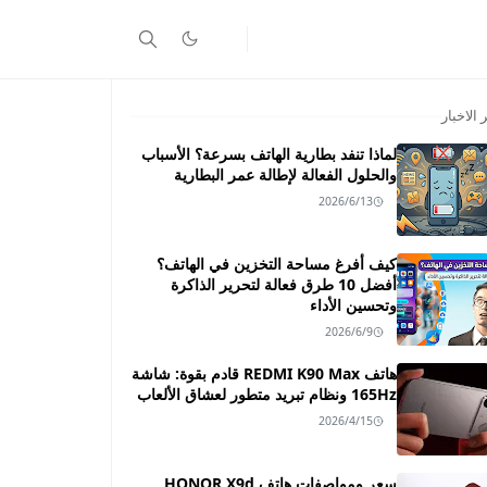
 الاخبار
لماذا تنفد بطارية الهاتف بسرعة؟ الأسباب
والحلول الفعالة لإطالة عمر البطارية
2026/6/13
كيف أفرغ مساحة التخزين في الهاتف؟
أفضل 10 طرق فعالة لتحرير الذاكرة
وتحسين الأداء
2026/6/9
هاتف REDMI K90 Max قادم بقوة: شاشة
165Hz ونظام تبريد متطور لعشاق الألعاب
2026/4/15
سعر ومواصفات هاتف HONOR X9d ـــ