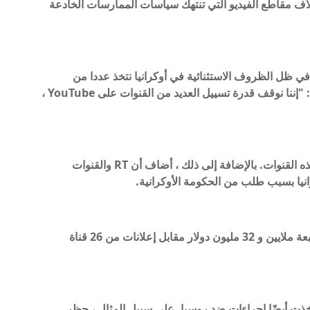
 أنهم بصدد إزالة آلاف مقاطع الفيديو التي تنتهك سياسات الممارسات الخادعة
ي ظل الظروف الاستثنائية في أوكرانيا نتخذ عددا من
الإجراءات" مستشهدا بالظروف غير العادية. وأضاف: "إننا نوقف قدرة تسييل العديد من القنوات على YouTube ،
وتشير الشركة إلى أنها ستتوقف عن التوصية بمثل هذه القنوات. بالإضافة إلى ذلك ، أضاف أن RT والقنوات
نيا بسبب طلب من الحكومة الأوكرانية.
وبحسب رويترز ، تلقت روسيا خلال عامين ما بين سبعة ملايين و 32 مليون دولار مقابل إعلانات من 26 قناة
خرى التي اتخذت أيضًا إجراءات ضد روسيا. على سبيل المثال ، حظر