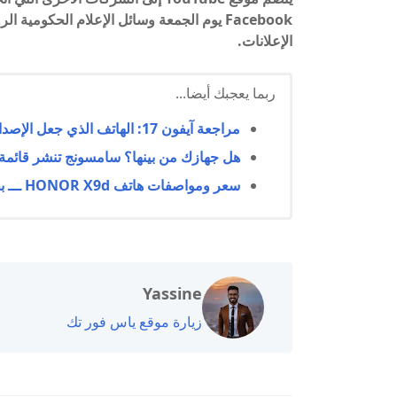
Facebook يوم الجمعة وسائل الإعلام الحكوم
الإعلانات.
ربما يعجبك أيضا...
مراجعة آيفون 17: الهاتف الذي جعل الإصدارات الأغلى بلا معنى!
هل جهازك من بينها؟ سامسونج تنشر قائمة الهوا
سعر ومواصفات هاتف HONOR X9d ـــ بطارية ضخمة😲
Yassine
زيارة موقع ياس فور تك