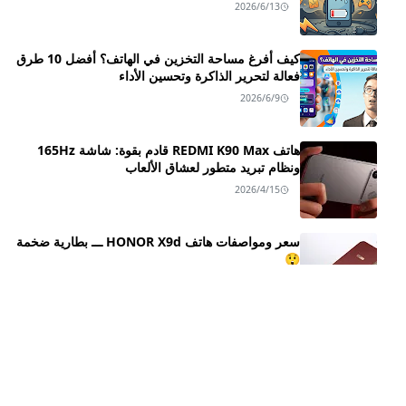
2026/6/13
كيف أفرغ مساحة التخزين في الهاتف؟ أفضل 10 طرق
فعالة لتحرير الذاكرة وتحسين الأداء
2026/6/9
هاتف REDMI K90 Max قادم بقوة: شاشة 165Hz
ونظام تبريد متطور لعشاق الألعاب
2026/4/15
سعر ومواصفات هاتف HONOR X9d ـــ بطارية ضخمة
😲
2025/10/25
مراجعة شاملة لـ Honor Magic8 و Honor Magic8
Pro: السعر، المواصفات، والمميزات
2025/10/16