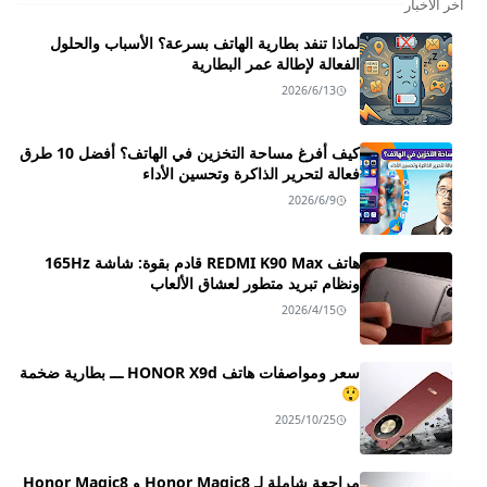
اخر الاخبار
لماذا تنفد بطارية الهاتف بسرعة؟ الأسباب والحلول
الفعالة لإطالة عمر البطارية
2026/6/13
كيف أفرغ مساحة التخزين في الهاتف؟ أفضل 10 طرق
فعالة لتحرير الذاكرة وتحسين الأداء
2026/6/9
هاتف REDMI K90 Max قادم بقوة: شاشة 165Hz
ونظام تبريد متطور لعشاق الألعاب
2026/4/15
سعر ومواصفات هاتف HONOR X9d ـــ بطارية ضخمة
😲
2025/10/25
مراجعة شاملة لـ Honor Magic8 و Honor Magic8