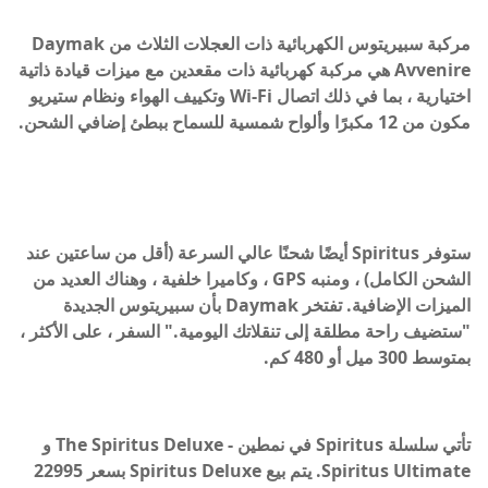
مركبة سبيريتوس الكهربائية ذات العجلات الثلاث من Daymak
Avvenire هي مركبة كهربائية ذات مقعدين مع ميزات قيادة ذاتية
اختيارية ، بما في ذلك اتصال Wi-Fi وتكييف الهواء ونظام ستيريو
مكون من 12 مكبرًا وألواح شمسية للسماح ببطئ إضافي الشحن.
ستوفر Spiritus أيضًا شحنًا عالي السرعة (أقل من ساعتين عند
الشحن الكامل) ، ومنبه GPS ، وكاميرا خلفية ، وهناك العديد من
الميزات الإضافية. تفتخر Daymak بأن سبيريتوس الجديدة
"ستضيف راحة مطلقة إلى تنقلاتك اليومية." السفر ، على الأكثر ،
بمتوسط ​​300 ميل أو 480 كم.
تأتي سلسلة Spiritus في نمطين - The Spiritus Deluxe و
Spiritus Ultimate. يتم بيع Spiritus Deluxe بسعر 22995