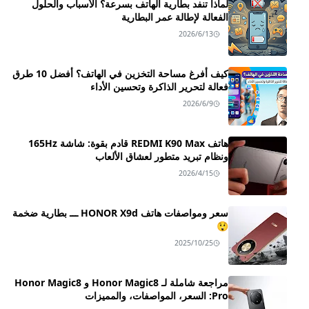
لماذا تنفد بطارية الهاتف بسرعة؟ الأسباب والحلول
الفعالة لإطالة عمر البطارية
2026/6/13
كيف أفرغ مساحة التخزين في الهاتف؟ أفضل 10 طرق
فعالة لتحرير الذاكرة وتحسين الأداء
2026/6/9
هاتف REDMI K90 Max قادم بقوة: شاشة 165Hz
ونظام تبريد متطور لعشاق الألعاب
2026/4/15
سعر ومواصفات هاتف HONOR X9d ـــ بطارية ضخمة
😲
2025/10/25
مراجعة شاملة لـ Honor Magic8 و Honor Magic8
Pro: السعر، المواصفات، والمميزات