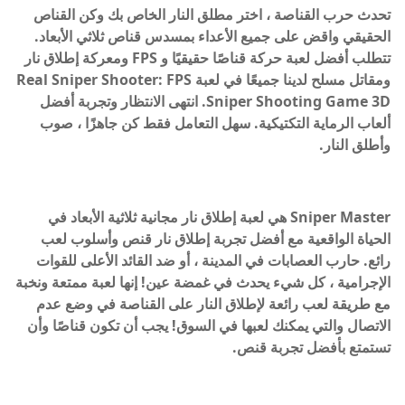
تحدث حرب القناصة ، اختر مطلق النار الخاص بك وكن القناص
الحقيقي واقض على جميع الأعداء بمسدس قناص ثلاثي الأبعاد.
تتطلب أفضل لعبة حركة قناصًا حقيقيًا و FPS ومعركة إطلاق نار
ومقاتل مسلح لدينا جميعًا في لعبة Real Sniper Shooter: FPS
Sniper Shooting Game 3D. انتهى الانتظار وتجربة أفضل
ألعاب الرماية التكتيكية. سهل التعامل فقط كن جاهزًا ، صوب
وأطلق النار.
Sniper Master هي لعبة إطلاق نار مجانية ثلاثية الأبعاد في
الحياة الواقعية مع أفضل تجربة إطلاق نار قنص وأسلوب لعب
رائع. حارب العصابات في المدينة ، أو ضد القائد الأعلى للقوات
الإجرامية ، كل شيء يحدث في غمضة عين! إنها لعبة ممتعة ونخبة
مع طريقة لعب رائعة لإطلاق النار على القناصة في وضع عدم
الاتصال والتي يمكنك لعبها في السوق! يجب أن تكون قناصًا وأن
تستمتع بأفضل تجربة قنص.