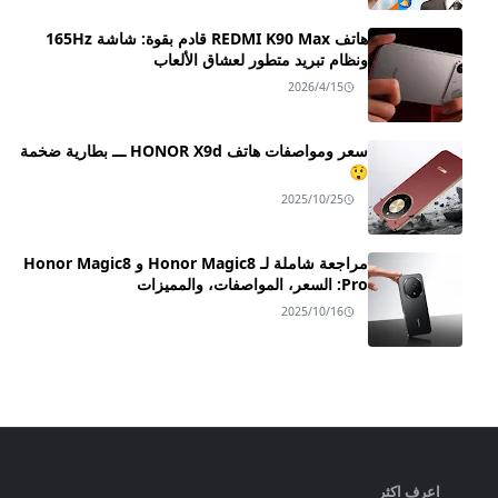
هاتف REDMI K90 Max قادم بقوة: شاشة 165Hz
ونظام تبريد متطور لعشاق الألعاب
2026/4/15
سعر ومواصفات هاتف HONOR X9d ـــ بطارية ضخمة
😲
2025/10/25
مراجعة شاملة لـ Honor Magic8 و Honor Magic8
Pro: السعر، المواصفات، والمميزات
2025/10/16
اعرف اكثر