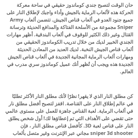
حان الوقت لتصبح جندي كوماندوز حقيقي في ساحة معركة
الحركة هذه لألعاب الرماية بالجيش وأداء واجبك لإطلاق النار على
جميع جنود العدو في ألعاب قناص الجيش. تتضمن ألعاب Army
Sniper مجموعة من الأسلحة الفتاكة والمدافع الحديثة وترسانة
القتال وغير ذلك الكثير للوقوف في ألعاب البندقية. أظهر مهارات
الجندي الخبير لديك من خلال تدريب الكوماندوز الحقيقي من
ألعاب قناص الجيش النخبة. لديك العديد من المعادن الحديثة
ومهارات ألعاب الرماية المجانية الجديدة في ألعاب قناص الجيش
الجديدة هذه ويجب أن تُظهر أنك عميل كوماندوز سري مدرب في
العالم.
كن مطلق النار الذي لا يقهر! نظرًا لأنك مطلق النار الأكثر تطلبًا
في عالم إطلاق النار على القناصة. اقفز لتصبح أفضل مطلق نار
في ألعاب الرماية. لعبة القناص جاهزة للعمل على مستوى عالمي
حتى تقضي على الأهداف التي تم إعطاؤها لك! أول شخص يطلق
النار على قناص لعبة 3D. كأفضل قناص مطلق النار ، فإن
sniper 3d shooter مجاني عبر الإنترنت وغير متصل بألعاب