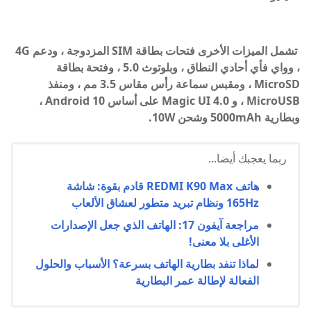
تشمل الميزات الأخرى فتحات بطاقة SIM المزدوجة ، ودعم 4G
، وواي فأي أحادي النطاق ، وبلوتوث 5.0 ، وفتحة بطاقة
MicroSD ، ومقبس سماعة رأس مقاس 3.5 مم ، ومنفذ
MicroUSB ، و Magic UI 4.0 على أساس Android 10 ،
وبطارية 5000mAh وشحن 10W.
ربما يعجبك أيضا...
هاتف REDMI K90 Max قادم بقوة: شاشة
165Hz ونظام تبريد متطور لعشاق الألعاب
مراجعة آيفون 17: الهاتف الذي جعل الإصدارات
الأغلى بلا معنى!
لماذا تنفد بطارية الهاتف بسرعة؟ الأسباب والحلول
الفعالة لإطالة عمر البطارية