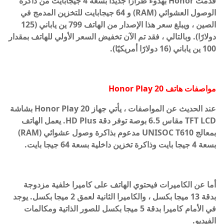
قدمت Honor بهدوء طرازًا جديدًا بسعة 4 جيجابايت من ذاكرة
الوصول العشوائي (RAM) و 64 جيجابايت للتخزين المدمج في
الصين ، ويبلغ سعر هذا الإصدار من الهاتف 799 ين ياباني (125
دولارًا). وبالتالي ، فقد تم الآن تخفيض السعر الأولي للهاتف بمقدار
100 ين ياباني (16 دولارًا أمريكيًا).
مواصفات هاتف Honor Play 20
عند الحديث عن المواصفات ، يأتي جهاز Honor Play 20 بشاشة
TFT LCD مقاس 6.5 بوصة توفر دقة HD Plus. يعمل الهاتف
بمعالج UNISOC T610 مدعوم بذاكرة وصول عشوائي (RAM)
بسعة 4 جيجا بايت وذاكرة تخزين داخلية بسعة 64 جيجا بايت.
أما عن الكاميرات فيحتوي الهاتف على كاميرا خلفية مزدوجة
بدقة 13 ميجا بكسل ، والكاميرا الثانية لعمق 2 ميجا بكسل. يوجد
في الأمام كاميرا بدقة 5 ميجا بكسل للصور الذاتية ومكالمات
الفيديو.