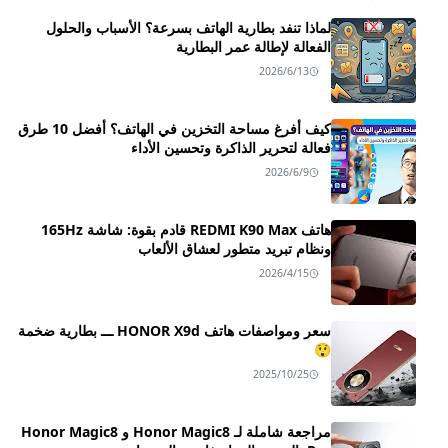
لماذا تنفد بطارية الهاتف بسرعة؟ الأسباب والحلول
الفعالة لإطالة عمر البطارية
2026/6/13
كيف أفرغ مساحة التخزين في الهاتف؟ أفضل 10 طرق
فعالة لتحرير الذاكرة وتحسين الأداء
2026/6/9
هاتف REDMI K90 Max قادم بقوة: شاشة 165Hz
ونظام تبريد متطور لعشاق الألعاب
2026/4/15
سعر ومواصفات هاتف HONOR X9d ـــ بطارية ضخمة
😲
2025/10/25
مراجعة شاملة لـ Honor Magic8 و Honor Magic8