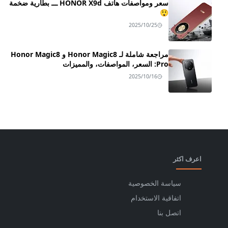
سعر ومواصفات هاتف HONOR X9d ـــ بطارية ضخمة
😲
2025/10/25
مراجعة شاملة لـ Honor Magic8 و Honor Magic8
Pro: السعر، المواصفات، والمميزات
2025/10/16
اعرف اكثر
سياسة الخصوصية
اتفاقية الاستخدام
اتصل بنا